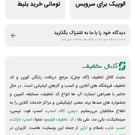
الوپیک برای سرویس
تومانی خرید بلیط
تاکسی موتوری
اتوبوس قاصدک 24
دیدگاه خود را با ما به اشتراک بگذارید
با ثبت دیدگاه خود ما را در ارائه بهتر خدمات یاری کنید
سایت کانال تخفیف (آف چنل)، مرجع دریافت رایگان کوپن و کد
تخفیف فروشگاه های آنلاین و کسب و‌ کارهای اینترنتی است. در حال
حاضر با همراهی استارت آپ ها انواع کد تخفیف، مسابقه، کمپین و
جشنواره های صدها برند معتبر، اپلیکیشن و مراکز خدمات آنلاین را به
اطلاع مخاطبان می‌رسانیم.
دیجی کالا
،
اسنپ
، اسنپ فود، تپسی،
سینماتیکت، بانی مد، علی‌ بابا ،
کد تخفیف فیلیمو
، نماوا،
اسنپ مارکت
،
اسنپ شاپ
، باسلام و
ازکی
از جمله این وبسایت ‌هاست. کاربران در