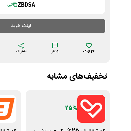
ZBDSA
کپی
لینک خرید
26
لایک
1
نظر
اشتراک
تخفیف‌های مشابه
25%