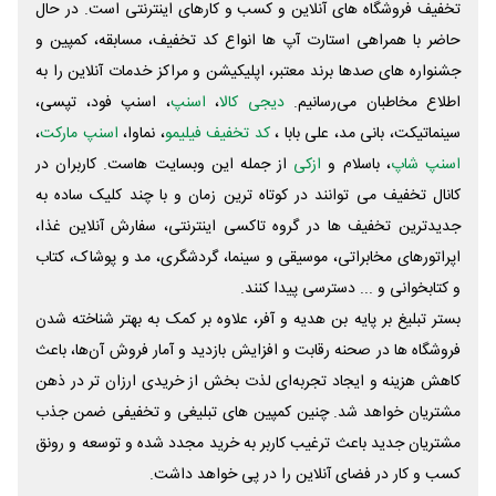
تخفیف فروشگاه های آنلاین و کسب و‌ کارهای اینترنتی است. در حال
حاضر با همراهی استارت آپ ها انواع کد تخفیف، مسابقه، کمپین و
جشنواره های صدها برند معتبر، اپلیکیشن و مراکز خدمات آنلاین را به
اطلاع مخاطبان می‌رسانیم.
دیجی کالا
،
اسنپ
، اسنپ فود، تپسی،
سینماتیکت، بانی مد، علی‌ بابا ،
کد تخفیف فیلیمو
، نماوا،
اسنپ مارکت
،
اسنپ شاپ
، باسلام و
ازکی
از جمله این وبسایت ‌هاست. کاربران در
کانال تخفیف می توانند در کوتاه ترین زمان و با چند کلیک ساده به
جدیدترین تخفیف ها در گروه تاکسی اینترنتی، سفارش آنلاین غذا،
اپراتورهای مخابراتی، موسیقی و سینما، گردشگری، مد و پوشاک، کتاب
و کتابخوانی و ... دسترسی پیدا کنند.
بستر تبلیغ بر پایه بن هدیه و آفر، علاوه بر کمک به بهتر شناخته شدن
فروشگاه ها در صحنه رقابت و افزایش بازدید و آمار فروش آن‌ها، باعث
کاهش هزینه و ایجاد تجربه‌ای لذت بخش از خریدی ارزان تر در ذهن
مشتریان خواهد شد. چنین کمپین های تبلیغی و تخفیفی ضمن جذب
مشتریان جدید باعث ترغیب کاربر به خرید مجدد شده و توسعه و رونق
کسب و کار در فضای آنلاین را در پی خواهد داشت.