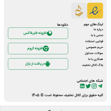
لینک‌های مهم
دانلود‌ها
درباره ما
افزونه فایرفاکس
تماس با ما
قوانین استفاده
حریم خصوصی
افزونه کروم
سوالات متداول
همکاری با ما
دریافت از بازار
بلاگ کانال تخفیف
شبکه های اجتماعی
کلیه حقوق برای
کانال تخفیف
محفوظ است © 1405