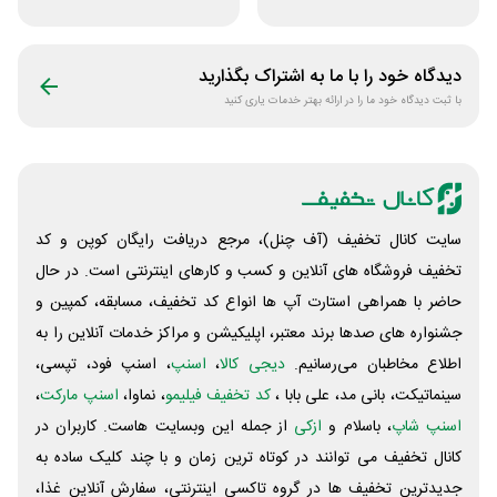
فروشگاه خانومی
زیبایی روژا
دیدگاه خود را با ما به اشتراک بگذارید
با ثبت دیدگاه خود ما را در ارائه بهتر خدمات یاری کنید
سایت کانال تخفیف (آف چنل)، مرجع دریافت رایگان کوپن و کد
تخفیف فروشگاه های آنلاین و کسب و‌ کارهای اینترنتی است. در حال
حاضر با همراهی استارت آپ ها انواع کد تخفیف، مسابقه، کمپین و
جشنواره های صدها برند معتبر، اپلیکیشن و مراکز خدمات آنلاین را به
اطلاع مخاطبان می‌رسانیم.
دیجی کالا
،
اسنپ
، اسنپ فود، تپسی،
سینماتیکت، بانی مد، علی‌ بابا ،
کد تخفیف فیلیمو
، نماوا،
اسنپ مارکت
،
اسنپ شاپ
، باسلام و
ازکی
از جمله این وبسایت ‌هاست. کاربران در
کانال تخفیف می توانند در کوتاه ترین زمان و با چند کلیک ساده به
جدیدترین تخفیف ها در گروه تاکسی اینترنتی، سفارش آنلاین غذا،