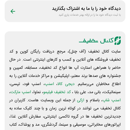
دیدگاه خود را با ما به اشتراک بگذارید
با ثبت دیدگاه خود ما را در ارائه بهتر خدمات یاری کنید
سایت کانال تخفیف (آف چنل)، مرجع دریافت رایگان کوپن و کد
تخفیف فروشگاه های آنلاین و کسب و‌ کارهای اینترنتی است. در حال
حاضر با همراهی استارت آپ ها انواع کد تخفیف، مسابقه، کمپین و
جشنواره های صدها برند معتبر، اپلیکیشن و مراکز خدمات آنلاین را به
اطلاع مخاطبان می‌رسانیم.
دیجی کالا
،
اسنپ
، اسنپ فود، تپسی،
سینماتیکت، بانی مد، علی‌ بابا ،
کد تخفیف فیلیمو
، نماوا،
اسنپ مارکت
،
اسنپ شاپ
، باسلام و
ازکی
از جمله این وبسایت ‌هاست. کاربران در
کانال تخفیف می توانند در کوتاه ترین زمان و با چند کلیک ساده به
جدیدترین تخفیف ها در گروه تاکسی اینترنتی، سفارش آنلاین غذا،
اپراتورهای مخابراتی، موسیقی و سینما، گردشگری، مد و پوشاک، کتاب