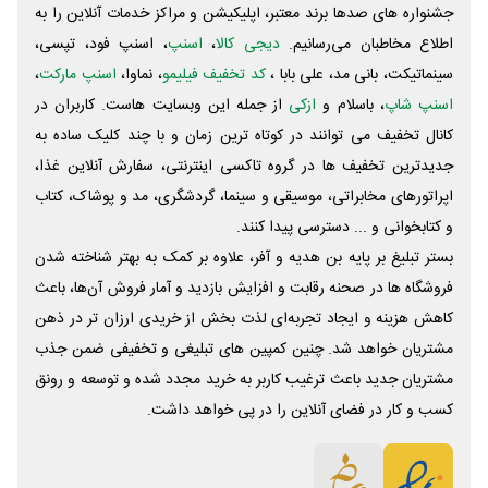
جشنواره های صدها برند معتبر، اپلیکیشن و مراکز خدمات آنلاین را به
اطلاع مخاطبان می‌رسانیم.
دیجی کالا
،
اسنپ
، اسنپ فود، تپسی،
سینماتیکت، بانی مد، علی‌ بابا ،
کد تخفیف فیلیمو
، نماوا،
اسنپ مارکت
،
اسنپ شاپ
، باسلام و
ازکی
از جمله این وبسایت ‌هاست. کاربران در
کانال تخفیف می توانند در کوتاه ترین زمان و با چند کلیک ساده به
جدیدترین تخفیف ها در گروه تاکسی اینترنتی، سفارش آنلاین غذا،
اپراتورهای مخابراتی، موسیقی و سینما، گردشگری، مد و پوشاک، کتاب
و کتابخوانی و ... دسترسی پیدا کنند.
بستر تبلیغ بر پایه بن هدیه و آفر، علاوه بر کمک به بهتر شناخته شدن
فروشگاه ها در صحنه رقابت و افزایش بازدید و آمار فروش آن‌ها، باعث
کاهش هزینه و ایجاد تجربه‌ای لذت بخش از خریدی ارزان تر در ذهن
مشتریان خواهد شد. چنین کمپین های تبلیغی و تخفیفی ضمن جذب
مشتریان جدید باعث ترغیب کاربر به خرید مجدد شده و توسعه و رونق
کسب و کار در فضای آنلاین را در پی خواهد داشت.