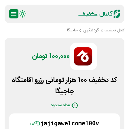
کانال تخفیف
گردشگری
جاجیگا
100,000 تومان
کد تخفیف 100 هزار تومانی رزرو اقامتگاه
جاجیگا
تعداد محدود
jajigawelcome100v
کپی