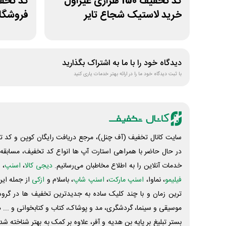
کد تخفیف 150 هزاری غیراول
کد تخفی
خرید لاستیک شجاع تایر
فروشگاه
هوسپا
دیدگاه خود را با ما به اشتراک بگذارید
با ثبت دیدگاه خود ما را در ارائه بهتر خدمات یاری کنید
سایت کانال تخفیف (آف چنل)، مرجع دریافت رایگان کوپن و کد تخ
در حال حاضر با همراهی استارت آپ ها انواع کد تخفیف، مسابقه، 
خدمات آنلاین را به اطلاع مخاطبان می‌رسانیم.
دیجی کالا
،
اسنپ
، 
فیلیمو
، نماوا،
اسنپ مارکت
،
اسنپ شاپ
، باسلام و
ازکی
از جمله این
ترین زمان و با چند کلیک ساده به جدیدترین تخفیف ها در گروه ت
موسیقی و سینما، گردشگری، مد و پوشاک، کتاب و کتابخوانی و ... 
بستر تبلیغ بر پایه بن هدیه و آفر، علاوه بر کمک به بهتر شناخته 