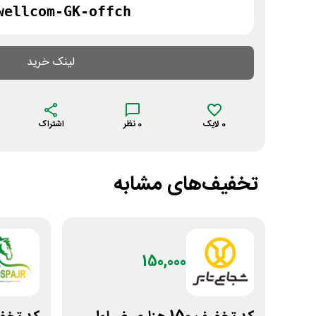
wellcom-GK-offch
لینک خرید
0
لایک
0
نظر
اشتراک
تخفیف‌های مشابه
150,000