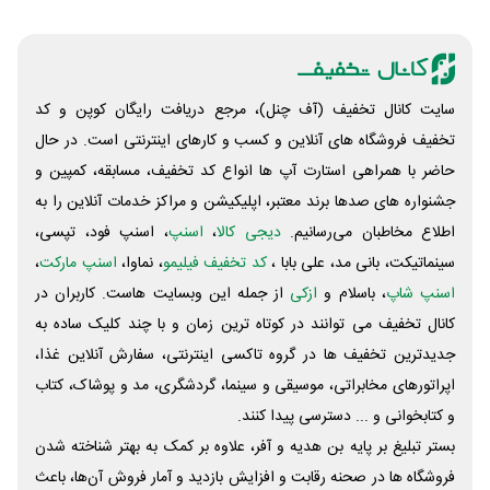
سایت کانال تخفیف (آف چنل)، مرجع دریافت رایگان کوپن و کد
تخفیف فروشگاه های آنلاین و کسب و‌ کارهای اینترنتی است. در حال
حاضر با همراهی استارت آپ ها انواع کد تخفیف، مسابقه، کمپین و
جشنواره های صدها برند معتبر، اپلیکیشن و مراکز خدمات آنلاین را به
اطلاع مخاطبان می‌رسانیم.
دیجی کالا
،
اسنپ
، اسنپ فود، تپسی،
سینماتیکت، بانی مد، علی‌ بابا ،
کد تخفیف فیلیمو
، نماوا،
اسنپ مارکت
،
اسنپ شاپ
، باسلام و
ازکی
از جمله این وبسایت ‌هاست. کاربران در
کانال تخفیف می توانند در کوتاه ترین زمان و با چند کلیک ساده به
جدیدترین تخفیف ها در گروه تاکسی اینترنتی، سفارش آنلاین غذا،
اپراتورهای مخابراتی، موسیقی و سینما، گردشگری، مد و پوشاک، کتاب
و کتابخوانی و ... دسترسی پیدا کنند.
بستر تبلیغ بر پایه بن هدیه و آفر، علاوه بر کمک به بهتر شناخته شدن
فروشگاه ها در صحنه رقابت و افزایش بازدید و آمار فروش آن‌ها، باعث