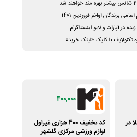
سامی برندگان اواخر فروردین 1401
 در آپارات و لایو اینستاگرام
 تکنولایف با کلیک «لینک خرید»
400,000
 طلا در
کد تخفیف 400 هزاری غیراول
لوازم ورزشی مرکزی گلشهر