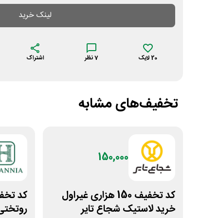
لینک خرید
20
لایک
7
نظر
اشتراک
تخفیف‌های مشابه
150,000
کد تخفیف 150 هزاری غیراول
خرید لاستیک شجاع تایر
روتختی