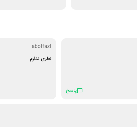
abolfazl
نظری ندارم
پاسخ