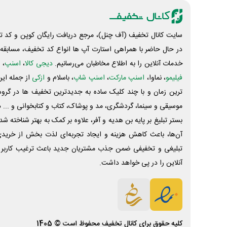
سایت کانال تخفیف (آف چنل)، مرجع دریافت رایگان کوپن و کد تخ
در حال حاضر با همراهی استارت آپ ها انواع کد تخفیف، مسابقه، 
خدمات آنلاین را به اطلاع مخاطبان می‌رسانیم.
دیجی کالا
،
اسنپ
، 
فیلیمو
، نماوا،
اسنپ مارکت
،
اسنپ شاپ
، باسلام و
ازکی
از جمله این
ترین زمان و با چند کلیک ساده به جدیدترین تخفیف ها در گروه ت
موسیقی و سینما، گردشگری، مد و پوشاک، کتاب و کتابخوانی و ... 
بستر تبلیغ بر پایه بن هدیه و آفر، علاوه بر کمک به بهتر شناخته 
آن‌ها، باعث کاهش هزینه و ایجاد تجربه‌ای لذت بخش از خرید
تبلیغی و تخفیفی ضمن جذب مشتریان جدید باعث ترغیب کاربر 
آنلاین را در پی خواهد داشت.
کلیه حقوق برای
کانال تخفیف
محفوظ است © 1405