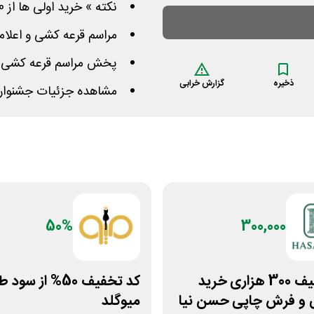
نکته » خرید اولی ها از 20 شانس بیشتر بهره مند خواهند شد
مراسم قرعه کشی و اعلام ا
پخش مراسم قرعه کشی زنده
ذخیره
گزارش خرابی
مشاهده جزئیات جشنواره
50%
300,000
کد تخفیف 300 هزاری خرید
کد تخفیف 50% از سود
 و فرش چاپی حسن نیا
میوگلد