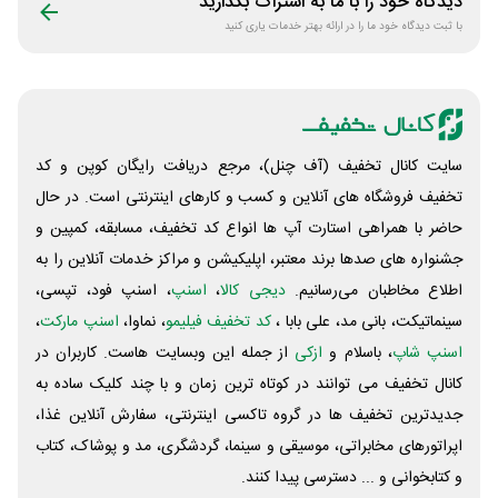
دیدگاه خود را با ما به اشتراک بگذارید
با ثبت دیدگاه خود ما را در ارائه بهتر خدمات یاری کنید
سایت کانال تخفیف (آف چنل)، مرجع دریافت رایگان کوپن و کد
تخفیف فروشگاه های آنلاین و کسب و‌ کارهای اینترنتی است. در حال
حاضر با همراهی استارت آپ ها انواع کد تخفیف، مسابقه، کمپین و
جشنواره های صدها برند معتبر، اپلیکیشن و مراکز خدمات آنلاین را به
اطلاع مخاطبان می‌رسانیم.
دیجی کالا
،
اسنپ
، اسنپ فود، تپسی،
سینماتیکت، بانی مد، علی‌ بابا ،
کد تخفیف فیلیمو
، نماوا،
اسنپ مارکت
،
اسنپ شاپ
، باسلام و
ازکی
از جمله این وبسایت ‌هاست. کاربران در
کانال تخفیف می توانند در کوتاه ترین زمان و با چند کلیک ساده به
جدیدترین تخفیف ها در گروه تاکسی اینترنتی، سفارش آنلاین غذا،
اپراتورهای مخابراتی، موسیقی و سینما، گردشگری، مد و پوشاک، کتاب
و کتابخوانی و ... دسترسی پیدا کنند.