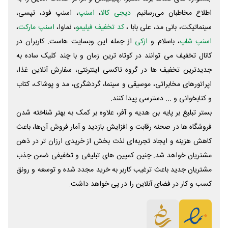
اطلاع مخاطبان می‌رسانیم.
دیجی کالا
،
اسنپ
، اسنپ فود، تپسی،
سینماتیکت، بانی مد، علی‌ بابا ،
کد تخفیف فیلیمو
، نماوا،
اسنپ مارکت
،
اسنپ شاپ
، باسلام و
ازکی
از جمله این وبسایت ‌هاست. کاربران در
کانال تخفیف می توانند در کوتاه ترین زمان و با چند کلیک ساده به
جدیدترین تخفیف ها در گروه تاکسی اینترنتی، سفارش آنلاین غذا،
اپراتورهای مخابراتی، موسیقی و سینما، گردشگری، مد و پوشاک، کتاب
و کتابخوانی و ... دسترسی پیدا کنند.
بستر تبلیغ بر پایه بن هدیه و آفر، علاوه بر کمک به بهتر شناخته شدن
فروشگاه ها در صحنه رقابت و افزایش بازدید و آمار فروش آن‌ها، باعث
کاهش هزینه و ایجاد تجربه‌ای لذت بخش از خریدی ارزان تر در ذهن
مشتریان خواهد شد. چنین کمپین های تبلیغی و تخفیفی ضمن جذب
مشتریان جدید باعث ترغیب کاربر به خرید مجدد شده و توسعه و رونق
کسب و کار در فضای آنلاین را در پی خواهد داشت.