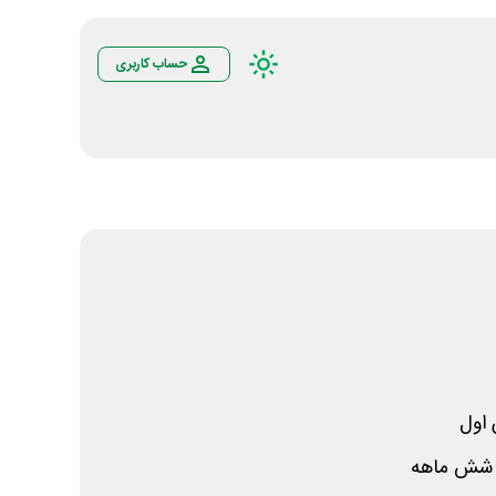
حساب کاربری
اول
شش ماهه