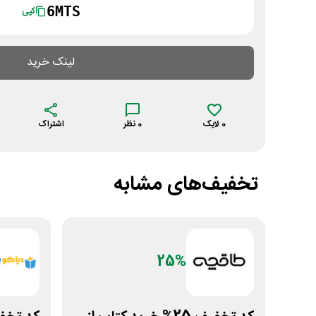
6MTS
کپی
لینک خرید
0
لایک
0
نظر
اشتراک
تخفیف‌های مشابه
25%