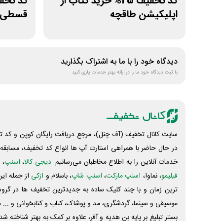
کد تخفیف 25% خرید کتاب از
اپلیکیشن طاقچه
قسطی ک
دیدگاه خود را با ما به اشتراک بگذارید
با ثبت دیدگاه خود ما را در ارائه بهتر خدمات یاری کنید
سایت کانال تخفیف (آف چنل)، مرجع دریافت رایگان کوپن و کد تخ
در حال حاضر با همراهی استارت آپ ها انواع کد تخفیف، مسابقه، 
خدمات آنلاین را به اطلاع مخاطبان می‌رسانیم.
دیجی کالا
،
اسنپ
، 
فیلیمو
، نماوا،
اسنپ مارکت
،
اسنپ شاپ
، باسلام و
ازکی
از جمله این
ترین زمان و با چند کلیک ساده به جدیدترین تخفیف ها در گروه ت
موسیقی و سینما، گردشگری، مد و پوشاک، کتاب و کتابخوانی و ... 
بستر تبلیغ بر پایه بن هدیه و آفر، علاوه بر کمک به بهتر شناخته 