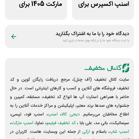
اسنپ اکسپرس برای
مارکت 1405 برای
تمام خریدها
خرید دوم به بعد
دیدگاه خود را با ما به اشتراک بگذارید
با ثبت دیدگاه خود ما را در ارائه بهتر خدمات یاری کنید
سایت کانال تخفیف (آف چنل)، مرجع دریافت رایگان کوپن و کد
تخفیف فروشگاه های آنلاین و کسب و‌ کارهای اینترنتی است. در حال
حاضر با همراهی استارت آپ ها انواع کد تخفیف، مسابقه، کمپین و
جشنواره های صدها برند معتبر، اپلیکیشن و مراکز خدمات آنلاین را به
اطلاع مخاطبان می‌رسانیم.
دیجی کالا
،
اسنپ
، اسنپ فود، تپسی،
سینماتیکت، بانی مد، علی‌ بابا ،
کد تخفیف فیلیمو
، نماوا،
اسنپ مارکت
،
اسنپ شاپ
، باسلام و
ازکی
از جمله این وبسایت ‌هاست. کاربران در