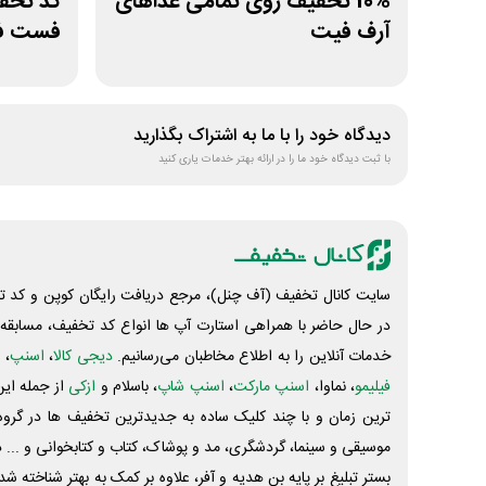
10% تخفیف روی تمامی غذاهای
آرف فیت
فست فو
دیدگاه خود را با ما به اشتراک بگذارید
با ثبت دیدگاه خود ما را در ارائه بهتر خدمات یاری کنید
سایت کانال تخفیف (آف چنل)، مرجع دریافت رایگان کوپن و کد تخ
در حال حاضر با همراهی استارت آپ ها انواع کد تخفیف، مسابقه، 
خدمات آنلاین را به اطلاع مخاطبان می‌رسانیم.
دیجی کالا
،
اسنپ
، 
فیلیمو
، نماوا،
اسنپ مارکت
،
اسنپ شاپ
، باسلام و
ازکی
از جمله این
ترین زمان و با چند کلیک ساده به جدیدترین تخفیف ها در گروه ت
موسیقی و سینما، گردشگری، مد و پوشاک، کتاب و کتابخوانی و ... 
بستر تبلیغ بر پایه بن هدیه و آفر، علاوه بر کمک به بهتر شناخته 