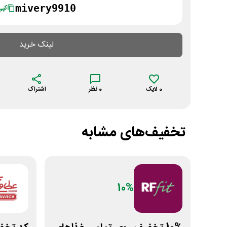
mivery9910
کپی
لینک خرید
0
لایک
0
نظر
اشتراک
تخفیف‌های مشابه
10%