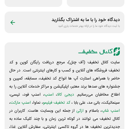
دانشگاهی انتشارات
اپلیکیشن طاقچه
جنگل
دیدگاه خود را با ما به اشتراک بگذارید
با ثبت دیدگاه خود ما را در ارائه بهتر خدمات یاری کنید
سایت کانال تخفیف (آف چنل)، مرجع دریافت رایگان کوپن و کد
تخفیف فروشگاه های آنلاین و کسب و‌ کارهای اینترنتی است. در حال
حاضر با همراهی استارت آپ ها انواع کد تخفیف، مسابقه، کمپین و
جشنواره های صدها برند معتبر، اپلیکیشن و مراکز خدمات آنلاین را به
اطلاع مخاطبان می‌رسانیم.
دیجی کالا
،
اسنپ
، اسنپ فود، تپسی،
سینماتیکت، بانی مد، علی‌ بابا ،
کد تخفیف فیلیمو
، نماوا،
اسنپ مارکت
،
اسنپ شاپ
، باسلام و
ازکی
از جمله این وبسایت ‌هاست. کاربران در
کانال تخفیف می توانند در کوتاه ترین زمان و با چند کلیک ساده به
جدیدترین تخفیف ها در گروه تاکسی اینترنتی، سفارش آنلاین غذا،