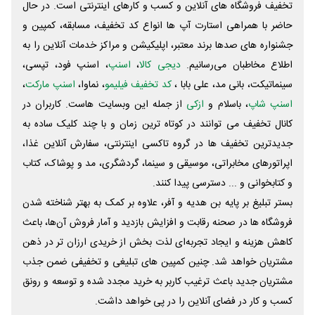
تخفیف فروشگاه های آنلاین و کسب و‌ کارهای اینترنتی است. در حال
حاضر با همراهی استارت آپ ها انواع کد تخفیف، مسابقه، کمپین و
جشنواره های صدها برند معتبر، اپلیکیشن و مراکز خدمات آنلاین را به
اطلاع مخاطبان می‌رسانیم.
دیجی کالا
،
اسنپ
، اسنپ فود، تپسی،
سینماتیکت، بانی مد، علی‌ بابا ،
کد تخفیف فیلیمو
، نماوا،
اسنپ مارکت
،
اسنپ شاپ
، باسلام و
ازکی
از جمله این وبسایت ‌هاست. کاربران در
کانال تخفیف می توانند در کوتاه ترین زمان و با چند کلیک ساده به
جدیدترین تخفیف ها در گروه تاکسی اینترنتی، سفارش آنلاین غذا،
اپراتورهای مخابراتی، موسیقی و سینما، گردشگری، مد و پوشاک، کتاب
و کتابخوانی و ... دسترسی پیدا کنند.
بستر تبلیغ بر پایه بن هدیه و آفر، علاوه بر کمک به بهتر شناخته شدن
فروشگاه ها در صحنه رقابت و افزایش بازدید و آمار فروش آن‌ها، باعث
کاهش هزینه و ایجاد تجربه‌ای لذت بخش از خریدی ارزان تر در ذهن
مشتریان خواهد شد. چنین کمپین های تبلیغی و تخفیفی ضمن جذب
مشتریان جدید باعث ترغیب کاربر به خرید مجدد شده و توسعه و رونق
کسب و کار در فضای آنلاین را در پی خواهد داشت.