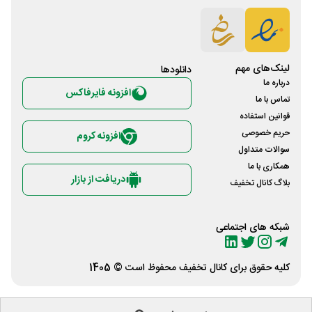
لینک‌های مهم
دانلود‌ها
درباره ما
افزونه فایرفاکس
تماس با ما
قوانین استفاده
حریم خصوصی
افزونه کروم
سوالات متداول
همکاری با ما
دریافت از بازار
بلاگ کانال تخفیف
شبکه های اجتماعی
کلیه حقوق برای
کانال تخفیف
محفوظ است © 1405