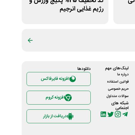
ومانی
کد تخفیف 25% پکیج ورزش و
رژیم غذایی انرجیم
لینک‌های مهم
دانلود‌ها
درباره ما
افزونه فایرفاکس
قوانین استفاده
حریم خصوصی
سوالات متداول
افزونه کروم
شبکه های
اجتماعی
دریافت از بازار