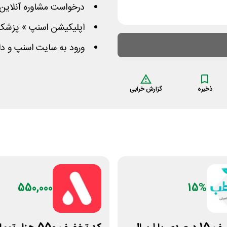
درخواست مشاوره آنلاین 
اپلیکیشن اسنپ » پزشک 
ورود به سایت اسنپ و دا
ذخیره
گزارش خرابی
550,000
15%