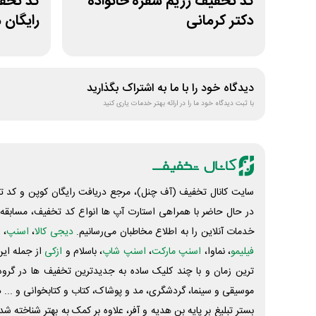
کد تخفیف رژیم سفره خانواده
دکتر کرمانی
رایگان
دیدگاه خود را با ما به اشتراک بگذارید
با ثبت دیدگاه خود ما را در ارائه بهتر خدمات یاری کنید
سایت کانال تخفیف (آف چنل)، مرجع دریافت رایگان کوپن و کد تخ
در حال حاضر با همراهی استارت آپ ها انواع کد تخفیف، مسابقه، 
خدمات آنلاین را به اطلاع مخاطبان می‌رسانیم.
دیجی کالا
،
اسنپ
، 
فیلیمو
، نماوا،
اسنپ مارکت
،
اسنپ شاپ
، باسلام و
ازکی
از جمله این
ترین زمان و با چند کلیک ساده به جدیدترین تخفیف ها در گروه ت
موسیقی و سینما، گردشگری، مد و پوشاک، کتاب و کتابخوانی و ... 
بستر تبلیغ بر پایه بن هدیه و آفر، علاوه بر کمک به بهتر شناخته 