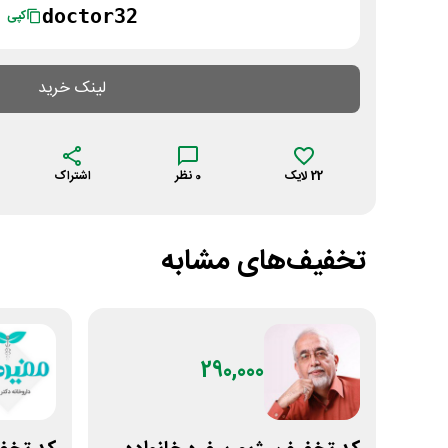
doctor32
کپی
لینک خرید
22
لایک
0
نظر
اشتراک
تخفیف‌های مشابه
290,000