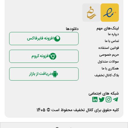
لینک‌های مهم
دانلود‌ها
درباره ما
افزونه فایرفاکس
تماس با ما
قوانین استفاده
حریم خصوصی
افزونه کروم
سوالات متداول
همکاری با ما
دریافت از بازار
بلاگ کانال تخفیف
شبکه های اجتماعی
کلیه حقوق برای
کانال تخفیف
محفوظ است © 1405