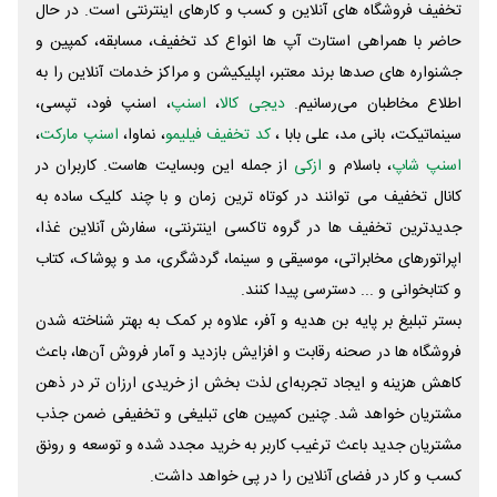
تخفیف فروشگاه های آنلاین و کسب و‌ کارهای اینترنتی است. در حال
حاضر با همراهی استارت آپ ها انواع کد تخفیف، مسابقه، کمپین و
جشنواره های صدها برند معتبر، اپلیکیشن و مراکز خدمات آنلاین را به
اطلاع مخاطبان می‌رسانیم.
دیجی کالا
،
اسنپ
، اسنپ فود، تپسی،
سینماتیکت، بانی مد، علی‌ بابا ،
کد تخفیف فیلیمو
، نماوا،
اسنپ مارکت
،
اسنپ شاپ
، باسلام و
ازکی
از جمله این وبسایت ‌هاست. کاربران در
کانال تخفیف می توانند در کوتاه ترین زمان و با چند کلیک ساده به
جدیدترین تخفیف ها در گروه تاکسی اینترنتی، سفارش آنلاین غذا،
اپراتورهای مخابراتی، موسیقی و سینما، گردشگری، مد و پوشاک، کتاب
و کتابخوانی و ... دسترسی پیدا کنند.
بستر تبلیغ بر پایه بن هدیه و آفر، علاوه بر کمک به بهتر شناخته شدن
فروشگاه ها در صحنه رقابت و افزایش بازدید و آمار فروش آن‌ها، باعث
کاهش هزینه و ایجاد تجربه‌ای لذت بخش از خریدی ارزان تر در ذهن
مشتریان خواهد شد. چنین کمپین های تبلیغی و تخفیفی ضمن جذب
مشتریان جدید باعث ترغیب کاربر به خرید مجدد شده و توسعه و رونق
کسب و کار در فضای آنلاین را در پی خواهد داشت.