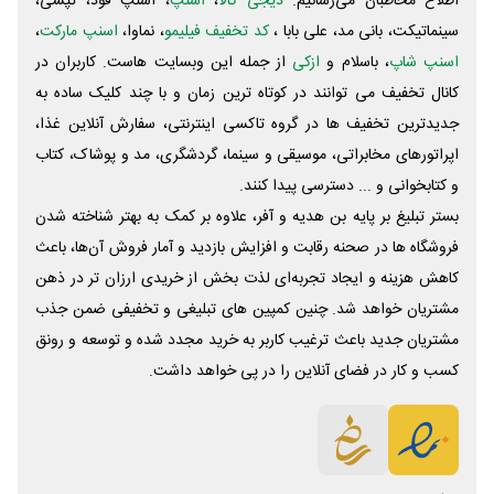
اطلاع مخاطبان می‌رسانیم.
دیجی کالا
،
اسنپ
، اسنپ فود، تپسی،
سینماتیکت، بانی مد، علی‌ بابا ،
کد تخفیف فیلیمو
، نماوا،
اسنپ مارکت
،
اسنپ شاپ
، باسلام و
ازکی
از جمله این وبسایت ‌هاست. کاربران در
کانال تخفیف می توانند در کوتاه ترین زمان و با چند کلیک ساده به
جدیدترین تخفیف ها در گروه تاکسی اینترنتی، سفارش آنلاین غذا،
اپراتورهای مخابراتی، موسیقی و سینما، گردشگری، مد و پوشاک، کتاب
و کتابخوانی و ... دسترسی پیدا کنند.
بستر تبلیغ بر پایه بن هدیه و آفر، علاوه بر کمک به بهتر شناخته شدن
فروشگاه ها در صحنه رقابت و افزایش بازدید و آمار فروش آن‌ها، باعث
کاهش هزینه و ایجاد تجربه‌ای لذت بخش از خریدی ارزان تر در ذهن
مشتریان خواهد شد. چنین کمپین های تبلیغی و تخفیفی ضمن جذب
مشتریان جدید باعث ترغیب کاربر به خرید مجدد شده و توسعه و رونق
کسب و کار در فضای آنلاین را در پی خواهد داشت.