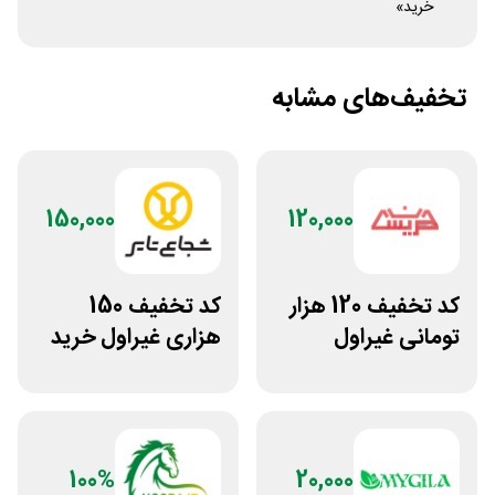
خرید»
تخفیف‌های مشابه
150,000
120,000
کد تخفیف 120 هزار
کد تخفیف 150
تومانی غیراول
هزاری غیراول خرید
فروشگاه عینک
لاستیک شجاع تایر
حریسان
100%
20,000