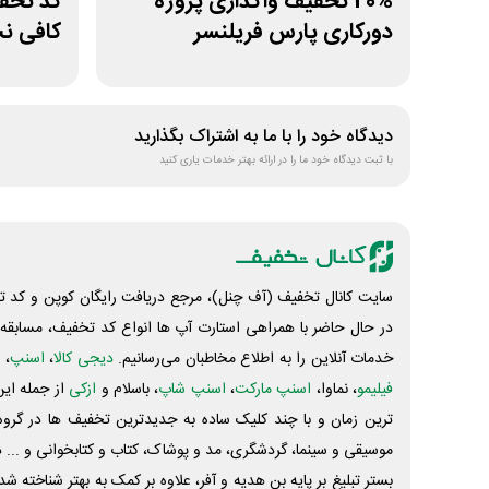
20% تخفیف واگذاری پروژه
دورکاری پارس فریلنسر
کافی ن
دیدگاه خود را با ما به اشتراک بگذارید
با ثبت دیدگاه خود ما را در ارائه بهتر خدمات یاری کنید
سایت کانال تخفیف (آف چنل)، مرجع دریافت رایگان کوپن و کد تخ
در حال حاضر با همراهی استارت آپ ها انواع کد تخفیف، مسابقه، 
خدمات آنلاین را به اطلاع مخاطبان می‌رسانیم.
دیجی کالا
،
اسنپ
، 
فیلیمو
، نماوا،
اسنپ مارکت
،
اسنپ شاپ
، باسلام و
ازکی
از جمله این
ترین زمان و با چند کلیک ساده به جدیدترین تخفیف ها در گروه ت
موسیقی و سینما، گردشگری، مد و پوشاک، کتاب و کتابخوانی و ... 
بستر تبلیغ بر پایه بن هدیه و آفر، علاوه بر کمک به بهتر شناخته 