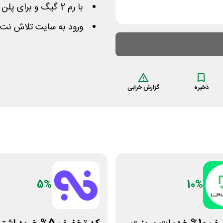
با رم 2 گیگ و برای پلن های VB,VE,VBN,VEN
ورود به سایت تلاش نت 
ذخیره
گزارش خرابی
5%
10%