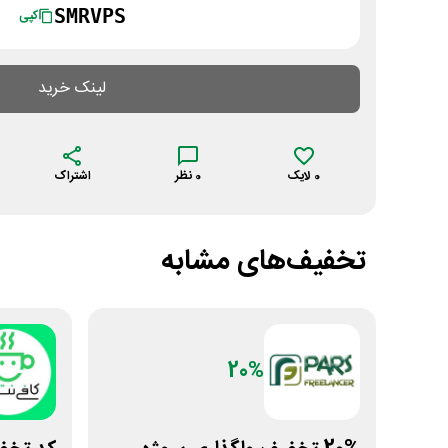
SMRVPS
کپی
لینک خرید
0
لایک
0
نظر
اشتراک
تخفیف‌های مشابه
20%