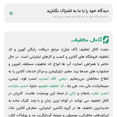
دیدگاه خود را با ما به اشتراک بگذارید
با ثبت دیدگاه خود ما را در ارائه بهتر خدمات یاری کنید
سایت کانال تخفیف (آف چنل)، مرجع دریافت رایگان کوپن و کد
تخفیف فروشگاه های آنلاین و کسب و‌ کارهای اینترنتی است. در حال
حاضر با همراهی استارت آپ ها انواع کد تخفیف، مسابقه، کمپین و
جشنواره های صدها برند معتبر، اپلیکیشن و مراکز خدمات آنلاین را به
اطلاع مخاطبان می‌رسانیم.
دیجی کالا
،
اسنپ
، اسنپ فود، تپسی،
سینماتیکت، بانی مد، علی‌ بابا ،
کد تخفیف فیلیمو
، نماوا،
اسنپ مارکت
،
اسنپ شاپ
، باسلام و
ازکی
از جمله این وبسایت ‌هاست. کاربران در
کانال تخفیف می توانند در کوتاه ترین زمان و با چند کلیک ساده به
جدیدترین تخفیف ها در گروه تاکسی اینترنتی، سفارش آنلاین غذا،
اپراتورهای مخابراتی، موسیقی و سینما، گردشگری، مد و پوشاک، کتاب