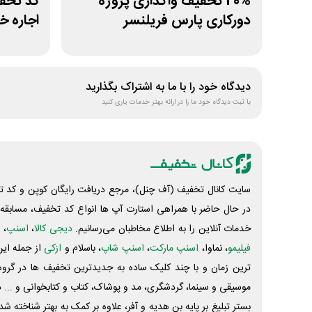
20% تخفیف واگذاری پروژه
دورکاری پارس فریلنسر
اجاره 
دیدگاه خود را با ما به اشتراک بگذارید
با ثبت دیدگاه خود ما را در ارائه بهتر خدمات یاری کنید
سایت کانال تخفیف (آف چنل)، مرجع دریافت رایگان کوپن و کد تخ
در حال حاضر با همراهی استارت آپ ها انواع کد تخفیف، مسابقه، 
خدمات آنلاین را به اطلاع مخاطبان می‌رسانیم.
دیجی کالا
،
اسنپ
، 
فیلیمو
، نماوا،
اسنپ مارکت
،
اسنپ شاپ
، باسلام و
ازکی
از جمله این
ترین زمان و با چند کلیک ساده به جدیدترین تخفیف ها در گروه ت
موسیقی و سینما، گردشگری، مد و پوشاک، کتاب و کتابخوانی و ... 
بستر تبلیغ بر پایه بن هدیه و آفر، علاوه بر کمک به بهتر شناخته 