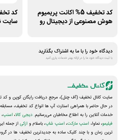
کد تخفیف 5% اکانت پریمیوم
هوش مصنوعی از دیجیتال رو
سایت نق
دیدگاه خود را با ما به اشتراک بگذارید
با ثبت دیدگاه خود ما را در ارائه بهتر خدمات یاری کنید
سایت کانال تخفیف (آف چنل)، مرجع دریافت رایگان کوپن و کد تخ
در حال حاضر با همراهی استارت آپ ها انواع کد تخفیف، مسابقه، 
خدمات آنلاین را به اطلاع مخاطبان می‌رسانیم.
دیجی کالا
،
اسنپ
، 
فیلیمو
، نماوا،
اسنپ مارکت
،
اسنپ شاپ
، باسلام و
ازکی
از جمله این
ترین زمان و با چند کلیک ساده به جدیدترین تخفیف ها در گروه ت