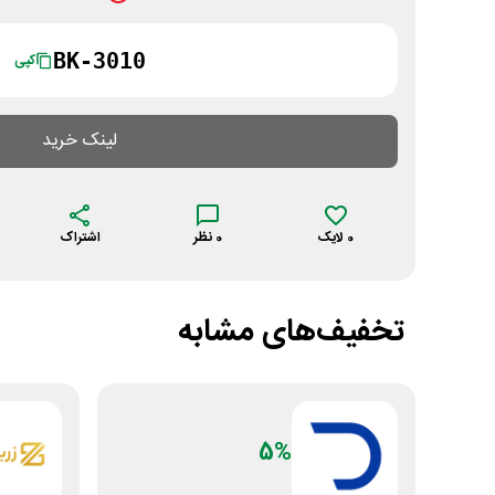
BK-3010
کپی
لینک خرید
0
لایک
0
نظر
اشتراک
تخفیف‌های مشابه
5%