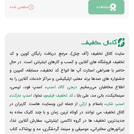
بهره مند شوید. در واقع برای افتتاح حساب 100 امتیاز
مشاهده
منقضی شده
دریافت می‌کنید که شانس شما را برای گرفتن PS5 بالا
می‌برد. همچنین به ازای دعوت موفق هر دوست نیز 50 هزار
تومان و یک شانس اضافه کسب خواهید کرد. اگر تا کنون در
این بانک عضو نشده اید می‌توانید از کد luyai استفاده
نمایید. جهت ورود به این جشنواره روی دکمه «مشاهده»
کلیک کنید.
سایت کانال تخفیف (آف چنل)، مرجع دریافت رایگان کوپن و کد
تخفیف فروشگاه های آنلاین و کسب و‌ کارهای اینترنتی است. در حال
حاضر با همراهی استارت آپ ها انواع کد تخفیف، مسابقه، کمپین و
جشنواره های صدها برند معتبر، اپلیکیشن و مراکز خدمات آنلاین را به
اطلاع مخاطبان می‌رسانیم.
دیجی کالا
،
اسنپ
، اسنپ فود، تپسی،
سینماتیکت، بانی مد، علی‌ بابا ،
کد تخفیف فیلیمو
، نماوا،
اسنپ مارکت
،
اسنپ شاپ
، باسلام و
ازکی
از جمله این وبسایت ‌هاست. کاربران در
کانال تخفیف می توانند در کوتاه ترین زمان و با چند کلیک ساده به
جدیدترین تخفیف ها در گروه تاکسی اینترنتی، سفارش آنلاین غذا،
اپراتورهای مخابراتی، موسیقی و سینما، گردشگری، مد و پوشاک، کتاب