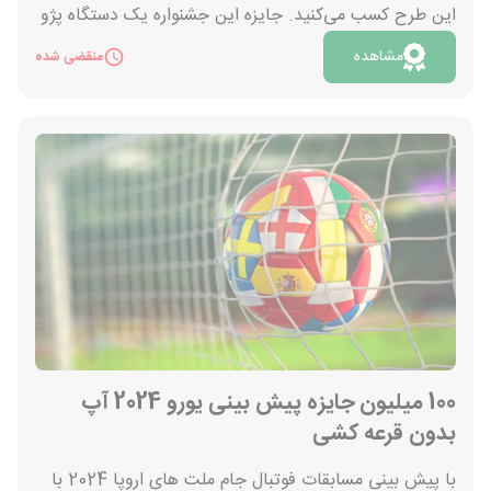
این طرح کسب می‌کنید. جایزه این جشنواره یک دستگاه پژو
207 با روکش طلا است. توجه داشته باشید مطابق قوانین
مشاهده
منقضی شده
پلیس راهور، تغییر رنگ ماشین مجاز نیست. پس هنگام
اهدای خودرو به برنده خوش شانس، روکش طلایی از روی آن
برداشته شده و معادل آن 15 گرم طلا همراه با پژو 207 اهدا
می‌شود. با کلیک روی دکمه «مشاهده» وارد برنامه آپ شوید.
100 میلیون جایزه پیش بینی یورو 2024 آپ
بدون قرعه کشی
با پیش بینی مسابقات فوتبال جام ملت های اروپا 2024 با