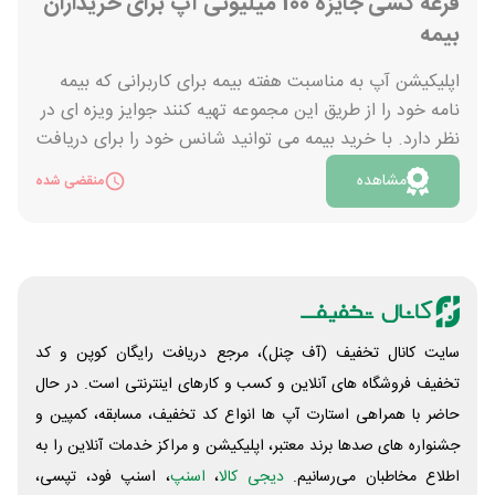
قرعه کشی جایزه 100 میلیونی آپ برای خریداران
بیمه
اپلیکیشن آپ به مناسبت هفته بیمه برای کاربرانی که بیمه
نامه خود را از طریق این مجموعه تهیه کنند جوایز ویزه ای در
نظر دارد. با خرید بیمه می توانید شانس خود را برای دریافت
جایزه بزرگ 100 میلیونی در قرعه کشی آپ امتحان کنید.
مشاهده
منقضی شده
علاوه براین، 35 جایزه شگفت انگیز میلیونی هم برای 35 نفر
دیگر در نظر گرفته شده است. 1 سکه بهار آزادی، یک نیم
سکه، یک ربع سکه ، بازگشت کامل وجه خرید برای 10 نفر و
بازگشت نیمی از مبلغ برای 21 نفر از جمله هدایایی هستند که
تنها با خرید بیمه از این برنامه فرصت دریافت آن ها را
خواهید داشت. به یاد داشته باشید که برای شرکت در این
سایت کانال تخفیف (آف چنل)، مرجع دریافت رایگان کوپن و کد
جشنواره هیجان انگیز فقط تا پایان آذر فرصت دارید.
تخفیف فروشگاه های آنلاین و کسب و‌ کارهای اینترنتی است. در حال
حاضر با همراهی استارت آپ ها انواع کد تخفیف، مسابقه، کمپین و
جشنواره های صدها برند معتبر، اپلیکیشن و مراکز خدمات آنلاین را به
اطلاع مخاطبان می‌رسانیم.
دیجی کالا
،
اسنپ
، اسنپ فود، تپسی،