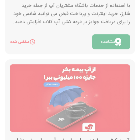
با استفاده از خدمات باشگاه مشتریان آپ از جمله خرید
شارژ، خرید اینترنت و پرداخت قبض می توانید شانس خود
را برای دریافت جوایز در قرعه کشی آپ کلاب افزایش دهید.
تا 30 دی ماه فرصت دارید که با استفاده از خدمات این
سرویس، امتیازات خود را افزایش دهید و با تبدیل امتیازها
مشاهده
منقضی شده
به شانس قرعه کشی، از برندگان خوش شانس جوایز هیجان
انگیز این دوره باشید که شامل AirPod Pro، ساعت
هوشمند، آیفون 13 و سکه طلا است.