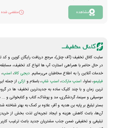
ادامه دارد. در طول این 44 روز، می توانید امتیازهایی را
که از طریق تراکنش در پایانه فروشگاهی به پرداخت
مشاهده
منقضی شده
ملت کسب کرده اید را در اپلیکیشن سکه به شانس
شرکت در قرعه کشی تبدیل کنید و برند جایزه های ارزنده
شوید. جوایز جذابی برای این جشنواره در نظر گرفته شده
است که از جمله آن ها می توان به هزینه خرید خودرو
206، تلفن همراه، کنسول بازی پلی استیشن 5 (PS5)،
ربع سکه بهارآزادی و کمک هزینه سفر اشاره کرد. مراسم
سایت کانال تخفیف (آف چنل)، مرجع دریافت رایگان کوپن و کد تخ
قرعه کشی را از صفحه آپارات به پرداخت ملت میتوانید
در حال حاضر با همراهی استارت آپ ها انواع کد تخفیف، مسابقه، 
تماشا کنید. البته اسامی برندگان پس از مشخص شدن
خدمات آنلاین را به اطلاع مخاطبان می‌رسانیم.
دیجی کالا
،
اسنپ
، 
در وبسایت این مجموعه نیز قابل مشاهده خواهد بود.
فیلیمو
، نماوا،
اسنپ مارکت
،
اسنپ شاپ
، باسلام و
ازکی
از جمله این
برای اطلاع از جزئیات بیشتر روی کلید «مشاهده» کلیک
ترین زمان و با چند کلیک ساده به جدیدترین تخفیف ها در گروه ت
نمایید.
موسیقی و سینما، گردشگری، مد و پوشاک، کتاب و کتابخوانی و ... 
بستر تبلیغ بر پایه بن هدیه و آفر، علاوه بر کمک به بهتر شناخته 
آن‌ها، باعث کاهش هزینه و ایجاد تجربه‌ای لذت بخش از خرید
تبلیغی و تخفیفی ضمن جذب مشتریان جدید باعث ترغیب کاربر 