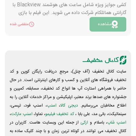
کشی جوایز ویژه شامل ساعت های هوشمند Blackview با
گارانتی هماتلکام شرکت داده می شوید. این فیلم با بازی
بازیگران احمد مهرانفر، شبنم مقدمی و بهاره کیان افشار و به
مشاهده
منقضی شده
کارگردانی رضا مقصودی تولید شده است. اسامی برندگان
ساعت هوشمند بلک ویو در روز 25 مرداد ماه در قرعه کشی
سینماتیکت اعلام خواهد شد. جهت خرید بلیت فیلم خجالت
نکش 2 جدایی قنبر از صنم روی دکمه «مشاهده» کلیک کنید.
سایت کانال تخفیف (آف چنل)، مرجع دریافت رایگان کوپن و کد
تخفیف فروشگاه های آنلاین و کسب و‌ کارهای اینترنتی است. در حال
حاضر با همراهی استارت آپ ها انواع کد تخفیف، مسابقه، کمپین و
جشنواره های صدها برند معتبر، اپلیکیشن و مراکز خدمات آنلاین را به
اطلاع مخاطبان می‌رسانیم.
دیجی کالا
،
اسنپ
، اسنپ فود، تپسی،
سینماتیکت، بانی مد، علی‌ بابا ،
کد تخفیف فیلیمو
، نماوا،
اسنپ مارکت
،
اسنپ شاپ
، باسلام و
ازکی
از جمله این وبسایت ‌هاست. کاربران در
کانال تخفیف می توانند در کوتاه ترین زمان و با چند کلیک ساده به