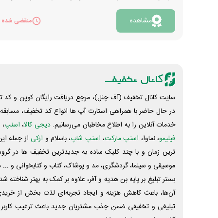
در پایان هر دور، هر هفته و پایان بازی فینال از جوایز
مشاهده
نفیس این جشنواره بهره مند شود. شما برای آنکه بتوانید
منقضی شده
در پیش بینی تمامی مسابقات شرکت کنید، باید تیکت
داشته باشید. این تیکت ها بوسیله انجام ماموریت‌های
مختلفی همچون مراجعه روزانه، استفاده از سرویس‌های
منتخب دیجی‌پی، مشاهده برنامه‌های ویژه جام جهانی و
شرکت در چالش‌های کمپین و... بدست می‌آید. به این
ترتیب هم تیکت برای پیش بینی مسابقات بعدی
سایت کانال تخفیف (آف چنل)، مرجع دریافت رایگان کوپن و کد تخ
می‌گیرید و هم دیجی کوین و امتیازتان افزایش پیدا
در حال حاضر با همراهی استارت آپ ها انواع کد تخفیف، مسابقه، 
می‌کند که با امتیاز بالاتر امکان باز کردن صندوق های
خدمات آنلاین را به اطلاع مخاطبان می‌رسانیم.
دیجی کالا
،
اسنپ
، 
جایزه را خواهید داشت. جهت ورود به مسابقه جام
فیلیمو
، نماوا،
اسنپ مارکت
،
اسنپ شاپ
، باسلام و
ازکی
از جمله این
جهانی دیجی پی روی دکمه «مشاهده» کلیک نمایید.
ترین زمان و با چند کلیک ساده به جدیدترین تخفیف ها در گروه ت
موسیقی و سینما، گردشگری، مد و پوشاک، کتاب و کتابخوانی و ... 
بستر تبلیغ بر پایه بن هدیه و آفر، علاوه بر کمک به بهتر شناخته 
آن‌ها، باعث کاهش هزینه و ایجاد تجربه‌ای لذت بخش از خرید
تبلیغی و تخفیفی ضمن جذب مشتریان جدید باعث ترغیب کاربر 