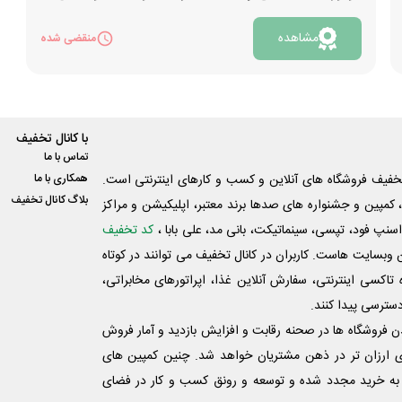
طرح هر ماه برگزار می‌شود و روز دهم ماه، برنده از طریق
مشاهده
قرعه کشی در اینستاگرام مشخص می‌شود. به ازای هر
منقضی شده
30 میلیون تومان خرید با وام، 1 امتیاز برای شما منظور
خواهد شد. جزئیات بیشتر را می‌توانید با کلیک روی
«مشاهده» بررسی نمایید.
با کانال تخفیف
تماس با ما
فیف فروشگاه های آنلاین و کسب و‌ کارهای اینترنتی است.
همکاری با ما
بلاگ کانال تخفیف
کمپین و جشنواره های صدها برند معتبر، اپلیکیشن و مراکز
اسنپ فود، تپسی، سینماتیکت، بانی مد، علی‌ بابا ،
کد تخفیف
 وبسایت ‌هاست. کاربران در کانال تخفیف می توانند در کوتاه
اکسی اینترنتی، سفارش آنلاین غذا، اپراتورهای مخابراتی،
دسترسی پیدا کنند.
شدن فروشگاه ها در صحنه رقابت و افزایش بازدید و آمار فروش
ی ارزان تر در ذهن مشتریان خواهد شد. چنین کمپین های
به خرید مجدد شده و توسعه و رونق کسب و کار در فضای