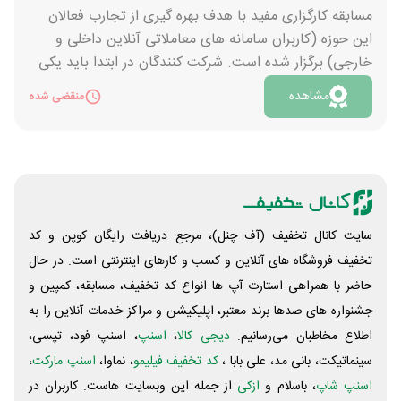
دقیق تر از این طرح، بر روی دکمه «مشاهده» کلیک کنید.
مسابقه کارگزاری مفید با هدف بهره گیری از تجارب فعالان
این حوزه (کاربران سامانه های معاملاتی آنلاین داخلی و
خارجی) برگزار شده است. شرکت کنندگان در ابتدا باید یکی
از سامانه های داخلی یا خارجی بورس، فارکس یا ارز دیجیتال
مشاهده
منقضی شده
را انتخاب کنند. در ادامه به نقد و بررسی آن بپردازند و
امکانات آنها را با یکدیگر مقایسه کنند. 3 جایزه برای سه اثر
برتر، ۳ دستگاه iPad Pro M1 خواهد بود. آثار می توانند به
صورت متنی با فرمت docx یا pdf و حجم حداکثری 5
مگابایتی باشند. همچنین به صورت ویدئویی با فرمت MP4
و حداکثر ۱۰۰ مگابایت هم قابل ارسال اند. هنگام ضبط ویدیو
سایت کانال تخفیف (آف چنل)، مرجع دریافت رایگان کوپن و کد
با گوشی تلفن همراه آن را به صورت افقی بگیرید. جزئیات
تخفیف فروشگاه های آنلاین و کسب و‌ کارهای اینترنتی است. در حال
بیشتر این طرح را با فشردن دکمه «مشاهده» بخوانید.
حاضر با همراهی استارت آپ ها انواع کد تخفیف، مسابقه، کمپین و
جشنواره های صدها برند معتبر، اپلیکیشن و مراکز خدمات آنلاین را به
اطلاع مخاطبان می‌رسانیم.
دیجی کالا
،
اسنپ
، اسنپ فود، تپسی،
سینماتیکت، بانی مد، علی‌ بابا ،
کد تخفیف فیلیمو
، نماوا،
اسنپ مارکت
،
اسنپ شاپ
، باسلام و
ازکی
از جمله این وبسایت ‌هاست. کاربران در