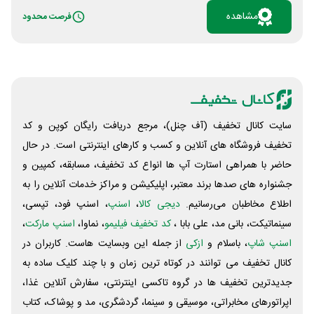
عضویت، احراز هویت خود را کامل نمایند تا هدیه برای شما
مشاهده
فرصت محدود
واریز شود. همچنین در صورتی که دوستانتان با مبلغ بالای 10
میلیون تومان سرمایه گذاری انجام دهند و طلا، نقره، تتر یا
سایر ارزهای دیجیتال را خرید نمایند، مبلغ 120 هزار تومان نیز
به شما بابت پاداش اهدا خواهد شد. پس از 10 دعوت موفق،
به مدت 3 ماه شما کاربر طلایی خواهید شد و سقف برداشت
از حسابتان به 500 میلیون تومان افزایش خواهد یافت و
سایت کانال تخفیف (آف چنل)، مرجع دریافت رایگان کوپن و کد
20% نسبت به قبل کارمزد کمتری برای معاملات خرید و
تخفیف فروشگاه های آنلاین و کسب و‌ کارهای اینترنتی است. در حال
فروش پرداخت خواهید نمود. اگر هنوز عضو این مجموعه
حاضر با همراهی استارت آپ ها انواع کد تخفیف، مسابقه، کمپین و
نشده اید می‌توانید از کد معرف PJ8PRL استفاده هنگام
جشنواره های صدها برند معتبر، اپلیکیشن و مراکز خدمات آنلاین را به
ایجاد حساب کاربری استفاده نمایید. جهت ورود به پلتفرم
اطلاع مخاطبان می‌رسانیم.
دیجی کالا
،
اسنپ
، اسنپ فود، تپسی،
سرمایه گذاری ایزی پی روی «مشاهده» کلیک کنید.
سینماتیکت، بانی مد، علی‌ بابا ،
کد تخفیف فیلیمو
، نماوا،
اسنپ مارکت
،
اسنپ شاپ
، باسلام و
ازکی
از جمله این وبسایت ‌هاست. کاربران در
کانال تخفیف می توانند در کوتاه ترین زمان و با چند کلیک ساده به
جدیدترین تخفیف ها در گروه تاکسی اینترنتی، سفارش آنلاین غذا،
اپراتورهای مخابراتی، موسیقی و سینما، گردشگری، مد و پوشاک، کتاب