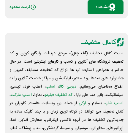
دیگر تبلت هدیه داده می‌شود. انیمیشن ببعی قهرمان،
مشاهده
فرصت محدود
داستان گوسفندی است که مجلات جغد را می‌خواند و رویای
پرواز در سر دارد. این کارتون 82 دقیقه و به کارگردانی حسین
صفارزادگان و میثم حسینی است. برای خرید بلیط ببعی
قهرمان از پلتفرم فیلمنت روی لینک «مشاهده» کلیک کنید.
سایت کانال تخفیف (آف چنل)، مرجع دریافت رایگان کوپن و کد
تخفیف فروشگاه های آنلاین و کسب و‌ کارهای اینترنتی است. در حال
حاضر با همراهی استارت آپ ها انواع کد تخفیف، مسابقه، کمپین و
جشنواره های صدها برند معتبر، اپلیکیشن و مراکز خدمات آنلاین را به
اطلاع مخاطبان می‌رسانیم.
دیجی کالا
،
اسنپ
، اسنپ فود، تپسی،
سینماتیکت، بانی مد، علی‌ بابا ،
کد تخفیف فیلیمو
، نماوا،
اسنپ مارکت
،
اسنپ شاپ
، باسلام و
ازکی
از جمله این وبسایت ‌هاست. کاربران در
کانال تخفیف می توانند در کوتاه ترین زمان و با چند کلیک ساده به
جدیدترین تخفیف ها در گروه تاکسی اینترنتی، سفارش آنلاین غذا،
اپراتورهای مخابراتی، موسیقی و سینما، گردشگری، مد و پوشاک، کتاب