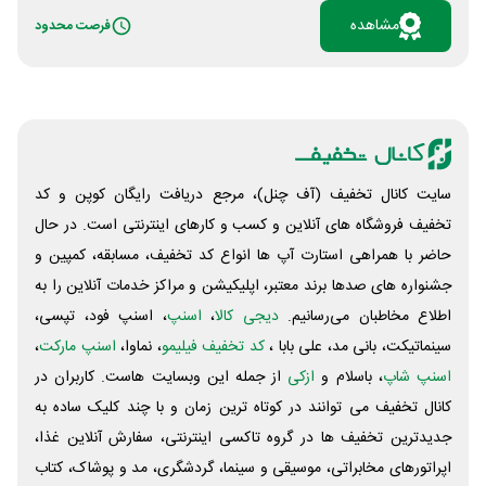
گهواره نه تنها خودتان از مزایای متعدد آن بهره مند می شوید
مشاهده
فرصت محدود
بلکه می توانید با دعوت از دیگران برای عضویت در آن، هدیه
بگیرید. به ازای دعوت کردن از 5 مادر به گهواره با لینک معرف
خود، یک ماه اشتراک هدیه می گیرید. علاوه بر این، به ازای
هر نفر، یک امتیاز می گیرید. این امتیاز ها به شما شانس
شرکت در قرعه کشی هفتگی گهواره با جایزه 250 هزار تومانی
می دهند. کافیست لینک دعوت اختصاصی خود را برای
سایت کانال تخفیف (آف چنل)، مرجع دریافت رایگان کوپن و کد
دیگران بفرستید. توجه داشته اشید که این افراد بهتر است
تخفیف فروشگاه های آنلاین و کسب و‌ کارهای اینترنتی است. در حال
مادران باردار یا والدین دارای فرزند خردسال باشند که
حاضر با همراهی استارت آپ ها انواع کد تخفیف، مسابقه، کمپین و
محتوای اپلیکیشن برایشان مفید باشد.
جشنواره های صدها برند معتبر، اپلیکیشن و مراکز خدمات آنلاین را به
اطلاع مخاطبان می‌رسانیم.
دیجی کالا
،
اسنپ
، اسنپ فود، تپسی،
سینماتیکت، بانی مد، علی‌ بابا ،
کد تخفیف فیلیمو
، نماوا،
اسنپ مارکت
،
اسنپ شاپ
، باسلام و
ازکی
از جمله این وبسایت ‌هاست. کاربران در
کانال تخفیف می توانند در کوتاه ترین زمان و با چند کلیک ساده به
جدیدترین تخفیف ها در گروه تاکسی اینترنتی، سفارش آنلاین غذا،
اپراتورهای مخابراتی، موسیقی و سینما، گردشگری، مد و پوشاک، کتاب