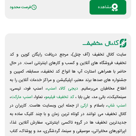
روز یا کمتر از تمدید سرویس‌تان گذشته باشد. با این کار،
مشاهده
فرصت محدود
علاوه بر دریافت شانس قرعه کشی 50 میلیون تومانی، 10
گیگ اینترنت رایگان هم دریافت می کنید. اگر بیشتر از 5 روز
از زمان تمدید گذشته باشد هم، اینترنت هدیه شما به 5
گیگ کاهش یافته ولی همچنان شانس برنده شدن در قرعه
کشی را دارید. برای تمدید اینترنت های وب خود کافیست
روی «مشاهده» کلیک کرده یا با شماره 1565 تماس بگیرید.
سایت کانال تخفیف (آف چنل)، مرجع دریافت رایگان کوپن و کد
تخفیف فروشگاه های آنلاین و کسب و‌ کارهای اینترنتی است. در حال
حاضر با همراهی استارت آپ ها انواع کد تخفیف، مسابقه، کمپین و
جشنواره های صدها برند معتبر، اپلیکیشن و مراکز خدمات آنلاین را به
اطلاع مخاطبان می‌رسانیم.
دیجی کالا
،
اسنپ
، اسنپ فود، تپسی،
سینماتیکت، بانی مد، علی‌ بابا ،
کد تخفیف فیلیمو
، نماوا،
اسنپ مارکت
،
اسنپ شاپ
، باسلام و
ازکی
از جمله این وبسایت ‌هاست. کاربران در
کانال تخفیف می توانند در کوتاه ترین زمان و با چند کلیک ساده به
جدیدترین تخفیف ها در گروه تاکسی اینترنتی، سفارش آنلاین غذا،
اپراتورهای مخابراتی، موسیقی و سینما، گردشگری، مد و پوشاک، کتاب