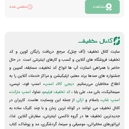
کوین، دلار و ریال تقسیم کنید و در واقع یک پرتفوی سرمایه
مشاهده
منقضی شده
گذاری بچینید. به 5 نفری که در پایان مسابقه بیشترین سود
را از این سرمایه گذاری به دست آورده باشند، اصل مبلغ
یعنی 100 میلیون تومان بعلاوه سودی که از پرتفوی خود
بدست آورده اند، به صورت نقدی اهدا خواهد شد. توجه
داشته باشید شما در هر روز یک بار فرصت دارید، مقادیر
سبد سرمایه گذاری تغییر دهید و با توجه به شرایط بازار به
سایت کانال تخفیف (آف چنل)، مرجع دریافت رایگان کوپن و کد
طور مثال از بیت کوین های خود کم کنید و به جای آن طلا و
تخفیف فروشگاه های آنلاین و کسب و‌ کارهای اینترنتی است. در حال
دلار بگیرید. همچنین با انجام ماموریت های تعیین شده
حاضر با همراهی استارت آپ ها انواع کد تخفیف، مسابقه، کمپین و
سرمایه مجازی بیشتری می‌توانید در این بازی کسب کنید. به
جشنواره های صدها برند معتبر، اپلیکیشن و مراکز خدمات آنلاین را به
طور مثال خرید هر 10 سوت طلا از این پلتفرم تا هفت مرتبه
اطلاع مخاطبان می‌رسانیم.
دیجی کالا
،
اسنپ
، اسنپ فود، تپسی،
هر بار 1 میلیون تومان سرمایه به اکانت شما در مسابقه
سینماتیکت، بانی مد، علی‌ بابا ،
کد تخفیف فیلیمو
، نماوا،
اسنپ مارکت
،
اضافه می‌کند. یا فالو کردن شبکه های اجتماعی مثل
اسنپ شاپ
، باسلام و
ازکی
از جمله این وبسایت ‌هاست. کاربران در
اینستاگرام، تلگرام و بله تا 200 هزار تومان به شما پول
بیشتری خواهد داد. همچنین دعوت هر نفر هم 100 هزار
کانال تخفیف می توانند در کوتاه ترین زمان و با چند کلیک ساده به
تومان به موجودیتان در این مسابقه می‌افزاید. جهت ورود به
جدیدترین تخفیف ها در گروه تاکسی اینترنتی، سفارش آنلاین غذا،
مسابقه چیدن پرتفوی ملی گلد روی «مشاهده» کلیک کنید.
اپراتورهای مخابراتی، موسیقی و سینما، گردشگری، مد و پوشاک، کتاب