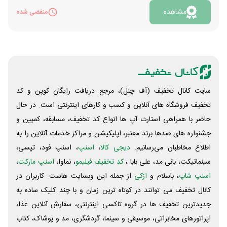
کاهش قیمت داشته اند. علاوه بر این، اگر در این طرح از
مشاهده
منقضی شده
کفش ملی خرید کنید در قرعه کشی آن با جوایز ارزنده شرکت
داده می شوید. جوایز این قرعه کشی جذاب عبارت اند از 5
هدیه نقدی 10 تا 30 میلیون تومانی. جایزه های غیر نقدی
هم شامل دوچرخه، گوشی موبایل گلکسی S24، ایرپاد و
ایکس باکس میشود. برای خرید و شرکت در جشنواره
کافیست روی لینک زیر در قسمت «مشاهده» کلیک کنید.
سایت کانال تخفیف (آف چنل)، مرجع دریافت رایگان کوپن و کد
تخفیف فروشگاه های آنلاین و کسب و‌ کارهای اینترنتی است. در حال
حاضر با همراهی استارت آپ ها انواع کد تخفیف، مسابقه، کمپین و
جشنواره های صدها برند معتبر، اپلیکیشن و مراکز خدمات آنلاین را به
اطلاع مخاطبان می‌رسانیم.
دیجی کالا
،
اسنپ
، اسنپ فود، تپسی،
سینماتیکت، بانی مد، علی‌ بابا ،
کد تخفیف فیلیمو
، نماوا،
اسنپ مارکت
،
اسنپ شاپ
، باسلام و
ازکی
از جمله این وبسایت ‌هاست. کاربران در
کانال تخفیف می توانند در کوتاه ترین زمان و با چند کلیک ساده به
جدیدترین تخفیف ها در گروه تاکسی اینترنتی، سفارش آنلاین غذا،
اپراتورهای مخابراتی، موسیقی و سینما، گردشگری، مد و پوشاک، کتاب