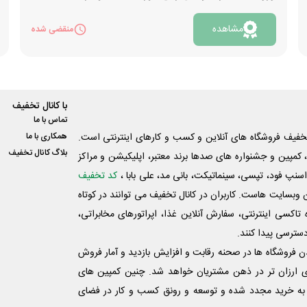
کرده و میوه های با همان طعم را شکار کنید. هر چه میوه
مشاهده
بیشتری جمع آوری کنید امتیاز شما بالاتر می رود و در
منقضی شده
جدول لیگ رتبه بهتری می گیرید. هر هفته به نفرات اول
تا سوم با بیشترین امتیاز به ترتیب جوایز 3، 2 و 1
میلیون تومانی اهدا خواهد شد. البته طبق قانون جدید
هر کاربر صرفا یک بار می تواند جز برندگان بازی باشد.
با کانال تخفیف
برای شرکت در رانی بازی اوزون سوشال روی دکمه
تماس با ما
«مشاهده» کلیک کنید.
فیف فروشگاه های آنلاین و کسب و‌ کارهای اینترنتی است.
همکاری با ما
بلاگ کانال تخفیف
کمپین و جشنواره های صدها برند معتبر، اپلیکیشن و مراکز
اسنپ فود، تپسی، سینماتیکت، بانی مد، علی‌ بابا ،
کد تخفیف
 وبسایت ‌هاست. کاربران در کانال تخفیف می توانند در کوتاه
اکسی اینترنتی، سفارش آنلاین غذا، اپراتورهای مخابراتی،
دسترسی پیدا کنند.
شدن فروشگاه ها در صحنه رقابت و افزایش بازدید و آمار فروش
ی ارزان تر در ذهن مشتریان خواهد شد. چنین کمپین های
به خرید مجدد شده و توسعه و رونق کسب و کار در فضای