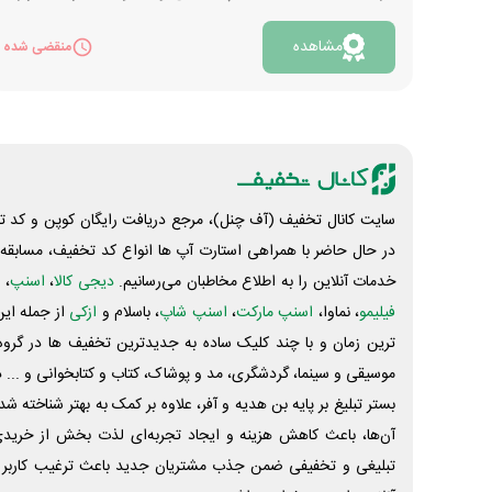
تومان اعتبار رایگان همراه با کپسول یک میلیون تومانی
مشاهده
دریافت می‌کنید. در هر بار خرید از فروشگاه های زنجیره
منقضی شده
ای افق کوروش، فروشگاه آنلاین اکالا، فیلم نت و تپسی
فود بخشی از مبلغ فاکتور از کپسول پرداخت می‌شود.
برای دریافت اطلاعات بیشتر از دکمه «مشاهده» اقدام
کنید. هنگام ثبت نام نیز می‌توانید کد zxgyjp را در
بخش معرف وارد کنید تا اعتبار هدیه را دریافت کنید.
سایت کانال تخفیف (آف چنل)، مرجع دریافت رایگان کوپن و کد تخ
در حال حاضر با همراهی استارت آپ ها انواع کد تخفیف، مسابقه، 
خدمات آنلاین را به اطلاع مخاطبان می‌رسانیم.
دیجی کالا
،
اسنپ
، 
فیلیمو
، نماوا،
اسنپ مارکت
،
اسنپ شاپ
، باسلام و
ازکی
از جمله این
ترین زمان و با چند کلیک ساده به جدیدترین تخفیف ها در گروه ت
موسیقی و سینما، گردشگری، مد و پوشاک، کتاب و کتابخوانی و ... 
بستر تبلیغ بر پایه بن هدیه و آفر، علاوه بر کمک به بهتر شناخته 
آن‌ها، باعث کاهش هزینه و ایجاد تجربه‌ای لذت بخش از خرید
تبلیغی و تخفیفی ضمن جذب مشتریان جدید باعث ترغیب کاربر 