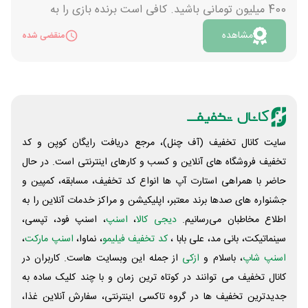
400 میلیون تومانی باشید. کافی است برنده بازی را به
درستی پیش بینی کرده باشید. علاوه بر این بابت هر نفری
مشاهده
منقضی شده
که به شرکت در مسابقه دعوت کنید، 5 هزار تومان هدیه
دریافت می کنید. هدیه تا سقف 100 هزار تومان یعنی معادل
دعوت از 20 نفر است. پس از پایان بازی اگرنتیجه بازی را
درست پیش بینی کرده باشید، می توانید درخواست واریز
وجه خود را ثبت کنید. این مبلغ به کیف پولتان در صرافی
پول نو واریز خواهد شد. لازم به ذکر است که تمام جوایز از 5
سایت کانال تخفیف (آف چنل)، مرجع دریافت رایگان کوپن و کد
میلیون تا 50 میلیون تومان پس از پیش بینی به حساب
تخفیف فروشگاه های آنلاین و کسب و‌ کارهای اینترنتی است. در حال
افرادی که درست حدس زده اند، واریز خواهد شد.
حاضر با همراهی استارت آپ ها انواع کد تخفیف، مسابقه، کمپین و
جشنواره های صدها برند معتبر، اپلیکیشن و مراکز خدمات آنلاین را به
اطلاع مخاطبان می‌رسانیم.
دیجی کالا
،
اسنپ
، اسنپ فود، تپسی،
سینماتیکت، بانی مد، علی‌ بابا ،
کد تخفیف فیلیمو
، نماوا،
اسنپ مارکت
،
اسنپ شاپ
، باسلام و
ازکی
از جمله این وبسایت ‌هاست. کاربران در
کانال تخفیف می توانند در کوتاه ترین زمان و با چند کلیک ساده به
جدیدترین تخفیف ها در گروه تاکسی اینترنتی، سفارش آنلاین غذا،