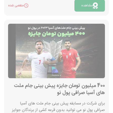
باید 50 هزار سکه جمع کنید که معادل 50 هزار تومان است.
مشاهده
منقضی شده
با انجام بازی و ماموریت های آن به صورت زیر می‌توانید
سکه های خود را افزایش دهید. - هر 4 ساعت یکبار
می‌توانید 10 ضربه پنالتی بزنید و با زدن هر گل 50 امتیاز
بدست آورید. - با پاسخ به سوالات فوتبالی در مورد جام
جهانی - تماشای ویدیوهای تبلیغاتی - دعوت دوستان - شارژ
کیف پول - خرید طلا و انجام معامله - احراز هویت پیشرفته -
دنبال کردن شبکه های اجتماعی باکسب رتبه بالاتر در بازی،
ضریب شما هم بالاتر می‌رود که باعث بیشتر شدن سکه های
شما خواهد شد. که این ضریب از 2 الی 100 هم می‌تواند
باشد. همچنین هر هفته به 50 نفر از شرکت کنندگان جایزه
یک میلیون تومانی به قید قرعه اهدا میشود. جهت ورود به
بازی جام پنالتی پول نو روی «مشاهده» کلیک کن.
400 میلیون تومان جایزه پیش بینی جام ملت
های آسیا صرافی پول نو
برای شرکت در مسابقه پیش بینی جام ملت های آسیا
صرافی پول نو می توانید بدون قرعه کشی از برندگان جوایز