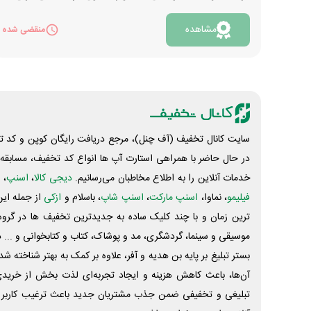
نفر برتر به ترتیب 10 گرم طلا، 300 گرم نقره و 40 کیلوگرم
مشاهده
مس است. همچنین 1 میلیارد تومان ایردراپ و جایزه
منقضی شده
های روزانه و هفتگی نیز برای شرکت کنندگان در این
مسابقه در نظر گرفته شده است. با حدس نتیجه دقیق 10
امتیاز، حدس برنده با اختلاف گل درست 7 امتیاز، حدس
برنده بدون اختلاف گل 5 امتیاز و نتیجه اشتباه 2 امتیاز
دارد. تا 10 دقیقه قبل از شروع هر بازی فرصت ثبت یا
تغییر پیش بینی خود را دارید.همچنین با معرفی هر
سایت کانال تخفیف (آف چنل)، مرجع دریافت رایگان کوپن و کد تخ
دوست به این مسابقه 5 امتیاز اضافه دریافت
در حال حاضر با همراهی استارت آپ ها انواع کد تخفیف، مسابقه، 
می‌نمایید. مسابقات را یکجا نمیتوانید پیش بینی کنید و
خدمات آنلاین را به اطلاع مخاطبان می‌رسانیم.
دیجی کالا
،
اسنپ
، 
باید روزانه به سایت این مجموعه مراجعه کنید. جهت
فیلیمو
، نماوا،
اسنپ مارکت
،
اسنپ شاپ
، باسلام و
ازکی
از جمله این
ثبت پیش بینی روی «مشاهده» کلیک کنید.
ترین زمان و با چند کلیک ساده به جدیدترین تخفیف ها در گروه ت
موسیقی و سینما، گردشگری، مد و پوشاک، کتاب و کتابخوانی و ... 
بستر تبلیغ بر پایه بن هدیه و آفر، علاوه بر کمک به بهتر شناخته 
آن‌ها، باعث کاهش هزینه و ایجاد تجربه‌ای لذت بخش از خرید
تبلیغی و تخفیفی ضمن جذب مشتریان جدید باعث ترغیب کاربر 