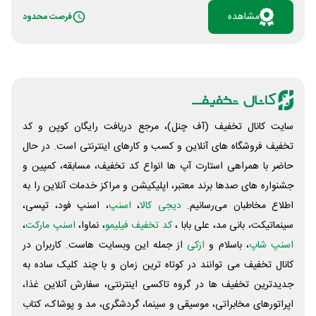
باشید فقط کافیه وارد سایت شده و بازی کنید. انجام بازی
مشاهده
فرصت محدود
به این صورت است که باید به کمک کفش میخی به توپ
ضربه زده و آن را بالا نگه دارید. هر چه تعداد روپایی بیشتری
بزنید، امتیاز بیشتری دریافت می کنید. به همین راحتی می
توانید شانس خود را برای برنده شدن پلی استیشن 5
امتحان کنید. برای ورود به بازی روپایی کفش شیما روی
دکمه «مشاهده» کلیک کنید.
سایت کانال تخفیف (آف چنل)، مرجع دریافت رایگان کوپن و کد
تخفیف فروشگاه های آنلاین و کسب و‌ کارهای اینترنتی است. در حال
حاضر با همراهی استارت آپ ها انواع کد تخفیف، مسابقه، کمپین و
جشنواره های صدها برند معتبر، اپلیکیشن و مراکز خدمات آنلاین را به
اطلاع مخاطبان می‌رسانیم.
دیجی کالا
،
اسنپ
، اسنپ فود، تپسی،
سینماتیکت، بانی مد، علی‌ بابا ،
کد تخفیف فیلیمو
، نماوا،
اسنپ مارکت
،
اسنپ شاپ
، باسلام و
ازکی
از جمله این وبسایت ‌هاست. کاربران در
کانال تخفیف می توانند در کوتاه ترین زمان و با چند کلیک ساده به
جدیدترین تخفیف ها در گروه تاکسی اینترنتی، سفارش آنلاین غذا،
اپراتورهای مخابراتی، موسیقی و سینما، گردشگری، مد و پوشاک، کتاب