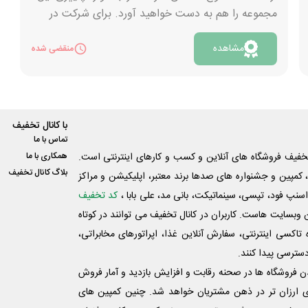
مجموعه را هم به دست خواهید آورد. برای شرکت در
قرعه کشی تاپ تنها کافی است این برنامه را دانلود و
مشاهده
نصب کرده و تراکنش های مالی خود را از این طریق
منقضی شده
انجام دهید. به همین سادگی می توانید برنده خوش
شانس 200 میلیون پول نقد یا یک گوشی آیفون 13 در
پایان پاییز باشید. همچنین، با دنبال کردن صفحه
اینستاگرام تاپ شانس های جذاب دیگری برای برنده
با کانال تخفیف
شدن خواهید داشت.هر هفته در یک پست اینستاگرامی
تماس با ما
سوال مسابقه مطرح می شود که با کامنت کردن پاسخ
فیف فروشگاه های آنلاین و کسب و‌ کارهای اینترنتی است.
همکاری با ما
صحیح فرصت برنده شدن جایزه نقدی یک میلیونی
بلاگ کانال تخفیف
کمپین و جشنواره های صدها برند معتبر، اپلیکیشن و مراکز
باشید. به علاوه، در پایان فصل پاییز، به قید قرعه به
اسنپ فود، تپسی، سینماتیکت، بانی مد، علی‌ بابا ،
کد تخفیف
یکی از کاربران فعال این صفحه، یک گوشی آیفون 13
 وبسایت ‌هاست. کاربران در کانال تخفیف می توانند در کوتاه
دیگر تقدیم می شود. برای مشاهده جزئیات بیشتر این
اکسی اینترنتی، سفارش آنلاین غذا، اپراتورهای مخابراتی،
جشنواره روی کلید «مشاهده» کلیک نمایید.
دسترسی پیدا کنند.
شدن فروشگاه ها در صحنه رقابت و افزایش بازدید و آمار فروش
ی ارزان تر در ذهن مشتریان خواهد شد. چنین کمپین های