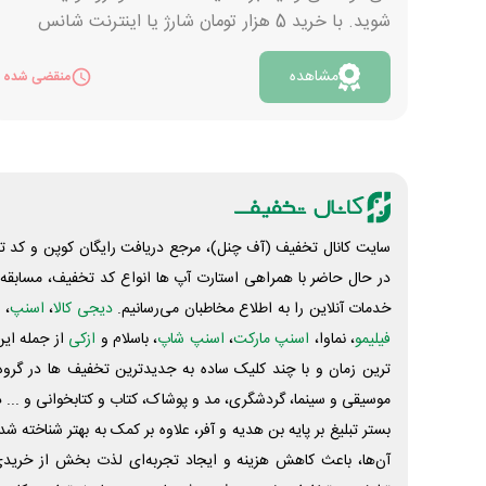
شوید. با خرید 5 هزار تومان شارژ یا اینترنت شانس
شرکت در قرعه کشی دریافت می‌کنید. برنده شدن جایزه
مشاهده
هیچ شرط دیگری نداشته و با تراکنش بیشتر می‌توانید
منقضی شده
شانس‌های خود را افزایش بدهید. برای مشاهده
امتیازات شرکت در قرعه کشی تاپ برای خودرو کوئیک
هم کافیست وارد باشگاه مشتریان شده و از قسمت
بازارچه روی بنر کوئیک بزنید. اگر این اپلیکیشن را ندارید
برای دریافت آن روی دکمه «مشاهده» کلیک کنید.
سایت کانال تخفیف (آف چنل)، مرجع دریافت رایگان کوپن و کد تخ
در حال حاضر با همراهی استارت آپ ها انواع کد تخفیف، مسابقه، 
خدمات آنلاین را به اطلاع مخاطبان می‌رسانیم.
دیجی کالا
،
اسنپ
، 
فیلیمو
، نماوا،
اسنپ مارکت
،
اسنپ شاپ
، باسلام و
ازکی
از جمله این
ترین زمان و با چند کلیک ساده به جدیدترین تخفیف ها در گروه ت
موسیقی و سینما، گردشگری، مد و پوشاک، کتاب و کتابخوانی و ... 
بستر تبلیغ بر پایه بن هدیه و آفر، علاوه بر کمک به بهتر شناخته 
آن‌ها، باعث کاهش هزینه و ایجاد تجربه‌ای لذت بخش از خرید