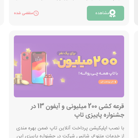
و اعتباری مانند پرداخت قبض، خرید شارژ، خدمات
مشاهده
بانکی، بازار سرمایه و... استفاده کنید. اپلیکیشن تاپ
منقضی شده
دارای نسخه اندروید و ios برای تمامی گوشی های
موبایل است. با نصب اپ تاپ از لینک «مشاهده» در
کمپین با میلیاردر شدن فقط یک قدم فاصله داری شرکت
کنید.
قرعه کشی 200 میلیونی و آیفون 13 در
جشنواره پاییزی تاپ
با نصب اپلیکیشن پرداخت آنلاین تاپ ضمن بهره مندی
از خدمات متنوع، شانس شرکت در جشنواره پاییزی این