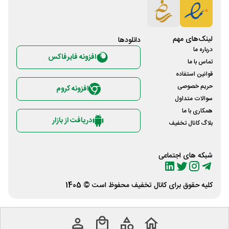
لینک‌های مهم
دانلود‌ها
درباره ما
افزونه فایرفاکس
تماس با ما
قوانین استفاده
حریم خصوصی
افزونه کروم
سوالات متداول
همکاری با ما
دریافت از بازار
بلاگ کانال تخفیف
شبکه های اجتماعی
کلیه حقوق برای
کانال تخفیف
محفوظ است © 1405