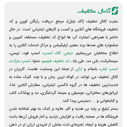
سایت کانال تخفیف (آف چنل)، مرجع دریافت رایگان کوپن و کد
تخفیف فروشگاه های آنلاین و کسب و‌ کارهای اینترنتی است. در حال
حاضر با همراهی استارت آپ ها انواع کد تخفیف، مسابقه، کمپین و
جشنواره های صدها برند معتبر، اپلیکیشن و مراکز خدمات آنلاین را به
اطلاع مخاطبان می‌رسانیم.
دیجی کالا
،
اسنپ
، اسنپ فود، تپسی،
سینماتیکت، بانی مد، علی‌ بابا ،
کد تخفیف فیلیمو
، نماوا،
اسنپ مارکت
،
اسنپ شاپ
، باسلام و
ازکی
از جمله این وبسایت ‌هاست. کاربران در
کانال تخفیف می توانند در کوتاه ترین زمان و با چند کلیک ساده به
جدیدترین تخفیف ها در گروه تاکسی اینترنتی، سفارش آنلاین غذا،
اپراتورهای مخابراتی، موسیقی و سینما، گردشگری، مد و پوشاک، کتاب
و کتابخوانی و ... دسترسی پیدا کنند.
بستر تبلیغ بر پایه بن هدیه و آفر، علاوه بر کمک به بهتر شناخته شدن
فروشگاه ها در صحنه رقابت و افزایش بازدید و آمار فروش آن‌ها، باعث
کاهش هزینه و ایجاد تجربه‌ای لذت بخش از خریدی ارزان تر در ذهن