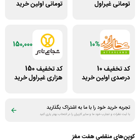
تومانی غیراول
تومانی اولین خرید
فروشگاه عینک
دی جی لند
حریسان
150,000
10%
کد تخفیف 10
کد تخفیف 150
درصدی اولین خرید
هزاری غیراول خرید
عطارلند
لاستیک شجاع تایر
تجربه خرید خود را با ما به اشتراک بگذارید
با ثبت نظرات و تجارب خود ما و سایر کاربران را در انتخاب بهتر یاری کنید
کوپن‌های منقضی
هفت مغز