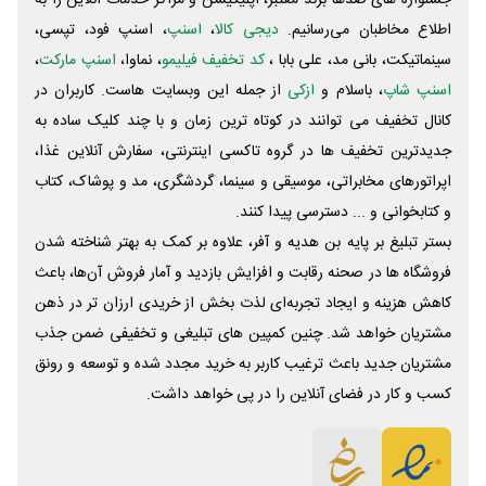
جشنواره های صدها برند معتبر، اپلیکیشن و مراکز خدمات آنلاین را به
اطلاع مخاطبان می‌رسانیم.
دیجی کالا
،
اسنپ
، اسنپ فود، تپسی،
سینماتیکت، بانی مد، علی‌ بابا ،
کد تخفیف فیلیمو
، نماوا،
اسنپ مارکت
،
اسنپ شاپ
، باسلام و
ازکی
از جمله این وبسایت ‌هاست. کاربران در
کانال تخفیف می توانند در کوتاه ترین زمان و با چند کلیک ساده به
جدیدترین تخفیف ها در گروه تاکسی اینترنتی، سفارش آنلاین غذا،
اپراتورهای مخابراتی، موسیقی و سینما، گردشگری، مد و پوشاک، کتاب
و کتابخوانی و ... دسترسی پیدا کنند.
بستر تبلیغ بر پایه بن هدیه و آفر، علاوه بر کمک به بهتر شناخته شدن
فروشگاه ها در صحنه رقابت و افزایش بازدید و آمار فروش آن‌ها، باعث
کاهش هزینه و ایجاد تجربه‌ای لذت بخش از خریدی ارزان تر در ذهن
مشتریان خواهد شد. چنین کمپین های تبلیغی و تخفیفی ضمن جذب
مشتریان جدید باعث ترغیب کاربر به خرید مجدد شده و توسعه و رونق
کسب و کار در فضای آنلاین را در پی خواهد داشت.