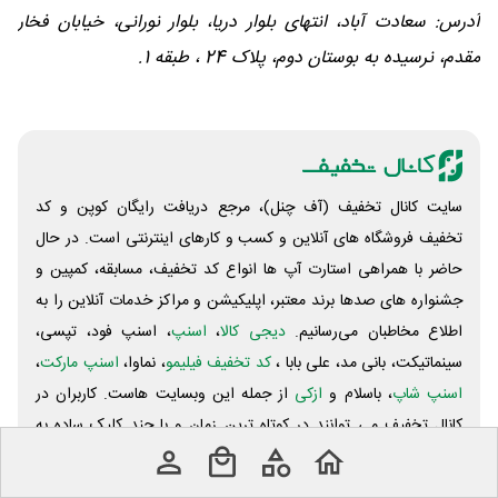
آدرس: سعادت آباد، انتهای بلوار دریا، بلوار نورانی، خیابان فخار
مقدم، نرسیده به بوستان دوم، پلاک 24 ، طبقه 1.
سایت کانال تخفیف (آف چنل)، مرجع دریافت رایگان کوپن و کد
تخفیف فروشگاه های آنلاین و کسب و‌ کارهای اینترنتی است. در حال
حاضر با همراهی استارت آپ ها انواع کد تخفیف، مسابقه، کمپین و
جشنواره های صدها برند معتبر، اپلیکیشن و مراکز خدمات آنلاین را به
اطلاع مخاطبان می‌رسانیم.
دیجی کالا
،
اسنپ
، اسنپ فود، تپسی،
سینماتیکت، بانی مد، علی‌ بابا ،
کد تخفیف فیلیمو
، نماوا،
اسنپ مارکت
،
اسنپ شاپ
، باسلام و
ازکی
از جمله این وبسایت ‌هاست. کاربران در
کانال تخفیف می توانند در کوتاه ترین زمان و با چند کلیک ساده به
جدیدترین تخفیف ها در گروه تاکسی اینترنتی، سفارش آنلاین غذا،
اپراتورهای مخابراتی، موسیقی و سینما، گردشگری، مد و پوشاک، کتاب