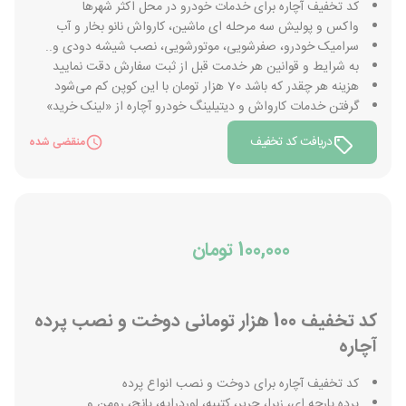
کد تخفیف آچاره برای خدمات خودرو در محل اکثر شهرها
واکس و پولیش سه مرحله ای ماشین، کارواش نانو بخار و آب
سرامیک خودرو، صفرشویی، موتورشویی، نصب شیشه دودی و..
به شرایط و قوانین هر خدمت قبل از ثبت سفارش دقت نمایید
هزینه هر چقدر که باشد 70 هزار تومان با این کوپن کم می‌شود
گرفتن خدمات کارواش و دیتیلینگ خودرو آچاره از «لینک خرید»
دریافت کد تخفیف
منقضی شده
100,000 تومان
کد تخفیف 100 هزار تومانی دوخت و نصب پرده
آچاره
کد تخفیف آچاره برای دوخت و نصب انواع پرده
پرده پارچه ای، زبرا، حریر، کتیبه، لوردراپه، پانچ، رومن و...