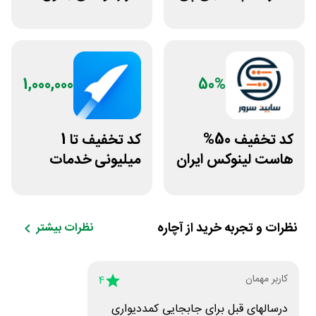
تی اکانت لایسنس
محدودیت رژیم
غذایی بروکلی
1,000,000
50%
کد تخفیف 50%
کد تخفیف تا 1
هاست لینوکس ایران
میلیونی خدمات
و اروپا سابین سرور
ایجاد وبسایت اپ
راکت
نظرات و تجربه خرید از
آچاره
نظرات بیشتر
کاربر مهمان
4
درسالهای قبل برای جابجایی کمددیواری