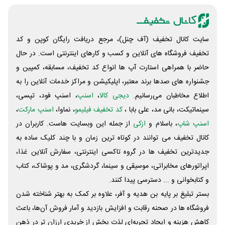
سایت کانال تخفیف (آف چنل)، مرجع دریافت رایگان کوپن و کد
تخفیف فروشگاه های آنلاین و کسب و‌ کارهای اینترنتی است. در حال
حاضر با همراهی استارت آپ ها انواع کد تخفیف، مسابقه، کمپین و
جشنواره های صدها برند معتبر، اپلیکیشن و مراکز خدمات آنلاین را به
اطلاع مخاطبان می‌رسانیم.
دیجی کالا
،
اسنپ
، اسنپ فود، تپسی،
سینماتیکت، بانی مد، علی‌ بابا ،
کد تخفیف فیلیمو
، نماوا،
اسنپ مارکت
،
اسنپ شاپ
، باسلام و
ازکی
از جمله این وبسایت ‌هاست. کاربران در
کانال تخفیف می توانند در کوتاه ترین زمان و با چند کلیک ساده به
جدیدترین تخفیف ها در گروه تاکسی اینترنتی، سفارش آنلاین غذا،
اپراتورهای مخابراتی، موسیقی و سینما، گردشگری، مد و پوشاک، کتاب
و کتابخوانی و ... دسترسی پیدا کنند.
بستر تبلیغ بر پایه بن هدیه و آفر، علاوه بر کمک به بهتر شناخته شدن
فروشگاه ها در صحنه رقابت و افزایش بازدید و آمار فروش آن‌ها، باعث
کاهش هزینه و ایجاد تجربه‌ای لذت بخش از خریدی ارزان تر در ذهن