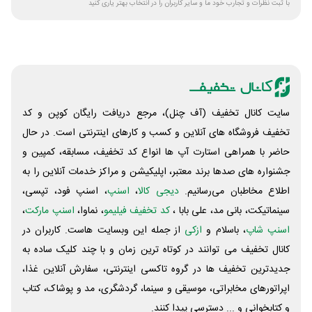
با ثبت نظرات و تجارب خود ما و سایر کاربران را در انتخاب بهتر یاری کنید
سایت کانال تخفیف (آف چنل)، مرجع دریافت رایگان کوپن و کد
تخفیف فروشگاه های آنلاین و کسب و‌ کارهای اینترنتی است. در حال
حاضر با همراهی استارت آپ ها انواع کد تخفیف، مسابقه، کمپین و
جشنواره های صدها برند معتبر، اپلیکیشن و مراکز خدمات آنلاین را به
اطلاع مخاطبان می‌رسانیم.
دیجی کالا
،
اسنپ
، اسنپ فود، تپسی،
سینماتیکت، بانی مد، علی‌ بابا ،
کد تخفیف فیلیمو
، نماوا،
اسنپ مارکت
،
اسنپ شاپ
، باسلام و
ازکی
از جمله این وبسایت ‌هاست. کاربران در
کانال تخفیف می توانند در کوتاه ترین زمان و با چند کلیک ساده به
جدیدترین تخفیف ها در گروه تاکسی اینترنتی، سفارش آنلاین غذا،
اپراتورهای مخابراتی، موسیقی و سینما، گردشگری، مد و پوشاک، کتاب
و کتابخوانی و ... دسترسی پیدا کنند.