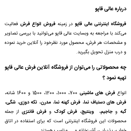
درباره عالی قاپو
فروشگاه اینترنتی عالی قاپو
در زمینه
فروش انواع فرش
فعالیت
می‌کند با مراجعه به وبسایت عالی قاپو می‌توانید با بررسی تصاویر
و مشخصات هر فرش، محصول مورد نظرخود را آنلاین خرید نموده
و درب منزل تحویل بگیرید.
چه محصولاتی را می‌توان از فروشگاه آنلاین فرش عالی قاپو
تهیه نمود ؟
انواع
فرش های ماشینی
700، 1000، 1200، 1500 و 1600 شانه،
فرش های دستباف نما
،
فرش کهنه نما
،
مدرن
،
تکه دوزی
،
شگی
،
گبه
و
جاجیم
،
وینتیج
،
فرش کودک
و
فرش فانتزی
از جمله
محصولات این فروشگاه اینترنتی است که برای استفاده در اتاق
خواب، پذیرایی، آشپزخانه و ... مناسب هستند.