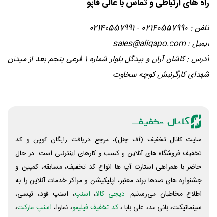
راه های ارتباطی و تماس با عالی قاپو
تلفن : 02140557990 - 02140557991
ایمیل : sales@aliqapo.com
آدرس : کاشان آران و بیدگل بلوار شماره ۱ فرعی پنجم بعد از میدان
شهدای کارگرنبش کوچه سخاوت
سایت کانال تخفیف (آف چنل)، مرجع دریافت رایگان کوپن و کد
تخفیف فروشگاه های آنلاین و کسب و‌ کارهای اینترنتی است. در حال
حاضر با همراهی استارت آپ ها انواع کد تخفیف، مسابقه، کمپین و
جشنواره های صدها برند معتبر، اپلیکیشن و مراکز خدمات آنلاین را به
اطلاع مخاطبان می‌رسانیم.
دیجی کالا
،
اسنپ
، اسنپ فود، تپسی،
سینماتیکت، بانی مد، علی‌ بابا ،
کد تخفیف فیلیمو
، نماوا،
اسنپ مارکت
،