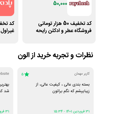
50,000
کد تخفیف 50 هزار تومانی
پادمیرا
فروشگاه عطر و ادکلن رایحه
الون
نظرات و تجربه خرید از
ebsite
کاربر مهمان
5
ر خوب
بسته بندی عالی ، کیفیت عالی، از
😍😍
زیباییشم که نگم براتون
31 فروردین 1401 - 15:29
31 فروردین 1401 - 15:34