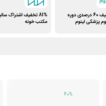
کد تخفیف 60 درصدی دوره
81% تخفیف اشتراک سالی
م پزشکی لینوم
مکتب خونه
60%