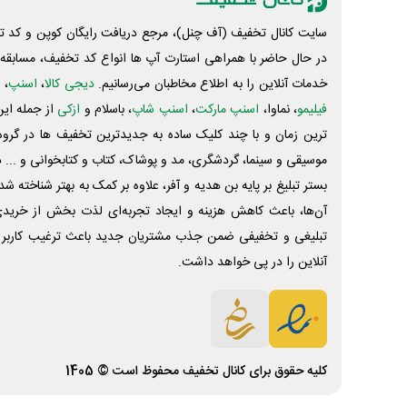
سایت کانال تخفیف (آف چنل)، مرجع دریافت رایگان کوپن و کد تخ
در حال حاضر با همراهی استارت آپ ها انواع کد تخفیف، مسابقه، 
خدمات آنلاین را به اطلاع مخاطبان می‌رسانیم.
دیجی کالا
،
اسنپ
، 
فیلیمو
، نماوا،
اسنپ مارکت
،
اسنپ شاپ
، باسلام و
ازکی
از جمله این
ترین زمان و با چند کلیک ساده به جدیدترین تخفیف ها در گروه ت
موسیقی و سینما، گردشگری، مد و پوشاک، کتاب و کتابخوانی و ... 
بستر تبلیغ بر پایه بن هدیه و آفر، علاوه بر کمک به بهتر شناخته 
آن‌ها، باعث کاهش هزینه و ایجاد تجربه‌ای لذت بخش از خرید
تبلیغی و تخفیفی ضمن جذب مشتریان جدید باعث ترغیب کاربر 
آنلاین را در پی خواهد داشت.
کلیه حقوق برای
کانال تخفیف
محفوظ است © 1405